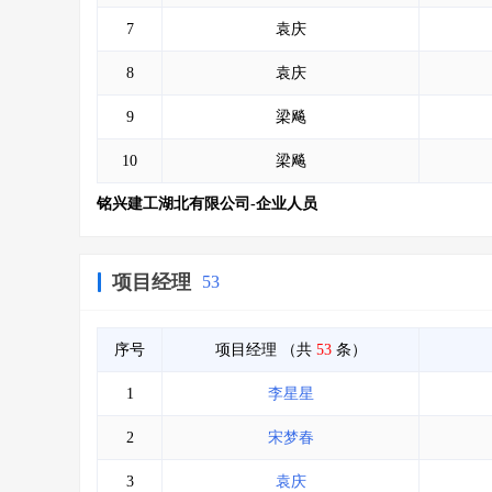
7
袁庆
8
袁庆
9
梁飚
10
梁飚
铭兴建工湖北有限公司-企业人员
项目经理
53
序号
项目经理
（共
53
条）
1
李星星
2
宋梦春
3
袁庆