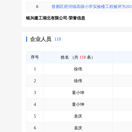
6
曾都区府河镇高级小学实验楼工程被评为20
铭兴建工湖北有限公司-荣誉信息
企业人员
118
序号
姓名
（共
118
条）
1
徐伟
2
徐伟
3
童小坤
4
童小坤
5
袁庆
6
袁庆