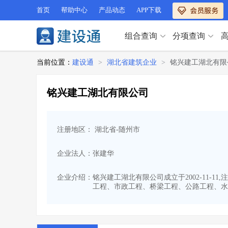
首页
帮助中心
产品动态
APP下载
组合查询
分项查询
分项查询（VIP）
当前位置：
建设通
>
湖北省建筑企业
>
铭兴建工湖北有限
查企业
>
查业绩
>
分项查询（VIP）
查资质
>
查人员
>
铭兴建工湖北有限公司
查荣誉
>
查诚信
>
查企业
>
查业绩
>
项目经理
>
信用评价
>
查资质
>
查人员
>
招标信息
>
组合查询
>
注册地区： 湖北省-随州市
查荣誉
>
查诚信
>
项目经理
>
信用评价
>
企业法人：张建华
招标信息
>
组合查询
>
行业 / 地区专查
企业介绍：
铭兴建工湖北有限公司成立于2002-11-
工程、市政工程、桥梁工程、公路工程、水
四库专查
>
公路库专查
>
行业 / 地区专查
省库业绩查询
>
水利库专查
>
组合查询-广州
>
业绩专查-广州
>
四库专查
>
公路库专查
>