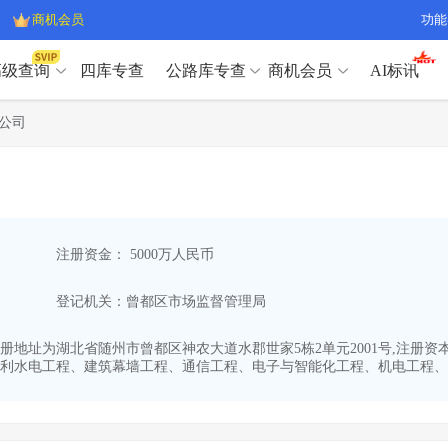
商机会员
功能
高级查询
四库专查
公路库专查
商机会员
AI标讯
高级查询（SVIP）
A
公司
开标记录
>
项目经理带业绩荣誉证书
>
高级查询（SVIP）
A
项目参数
>
项目经理投标记录
>
下浮率
>
技术负责人/专职安全员C证
>
开标记录
>
项目经理带业绩荣誉证书
>
查业主
>
项目分类筛选
>
项目参数
>
项目经理投标记录
>
宏观经济
>
建企舆情
>
注册资金： 5000万人民币
下浮率
>
技术负责人/专职安全员C证
>
政策规划
>
招投标规则
>
查业主
>
项目分类筛选
>
A
登记机关：曾都区市场监督管理局
宏观经济
>
建企舆情
>
政策规划
>
招投标规则
>
A
商机会员
11,注册地址为湖北省随州市曾都区神农大道水郡世家5栋2单元2001号,注册
利水电工程、建筑幕墙工程、通信工程、电子与智能化工程、机电工程、古
业主专查
>
项目商机
>
商机会员
拟建项目审批
>
专项债项目
>