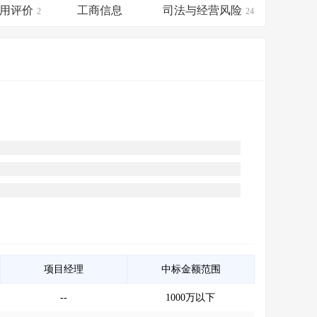
会员服务
>
数据导出服务
>
用评价
工商信息
司法与经营风险
2
24
人脉服务
>
APP下载
>
项目经理
中标金额范围
--
1000万以下