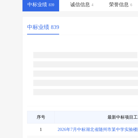
省库业绩查询
>
水利库专查
>
中标业绩
诚信信息
荣誉信息
839
4
6
组合查询-广州
>
业绩专查-广州
>
中标业绩 839
序号
最新中标项目
1
2026年7月中标湖北省随州市某中学实验