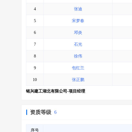
4
张迪
5
宋梦春
6
邓炎
7
石光
8
徐伟
9
包红兰
10
张正鹏
铭兴建工湖北有限公司-项目经理
资质等级
6
序号