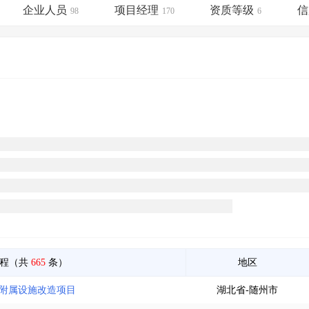
土地交易
>
省市重点项目
>
业主专查
>
项目商机
>
企业人员
项目经理
资质等级
信
98
170
6
拟建项目审批
>
专项债项目
>
土地交易
>
省市重点项目
>
工程（共
665
条）
地区
楼附属设施改造项目
湖北省-随州市