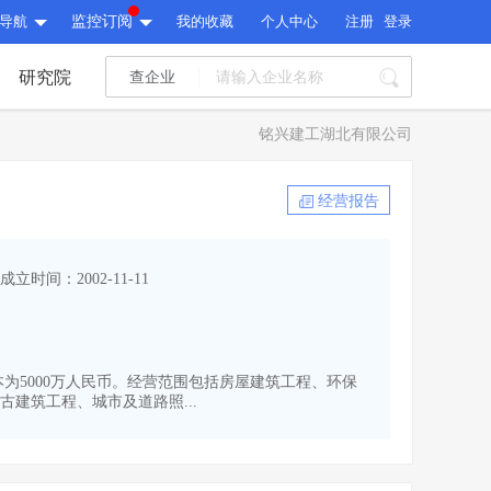
导航
监控订阅
我的收藏
个人中心
注册
登录
研究院
查企业
I标讯
铭兴建工湖北有限公司
标讯精选
>
智能订阅
>
I标讯
经营报告
标讯精选
>
智能订阅
>
建设通大数据研究院
成立时间：2002-11-11
研究报告
>
文章
>
建设通大数据研究院
PI接口
>
市场经营AI云平台
>
研究报告
>
文章
>
PI接口
>
市场经营AI云平台
>
资本为5000万人民币。经营范围包括房屋建筑工程、环保
其他服务
建筑工程、城市及道路照...
会员服务
>
数据导出服务
>
其他服务
人脉服务
>
APP下载
>