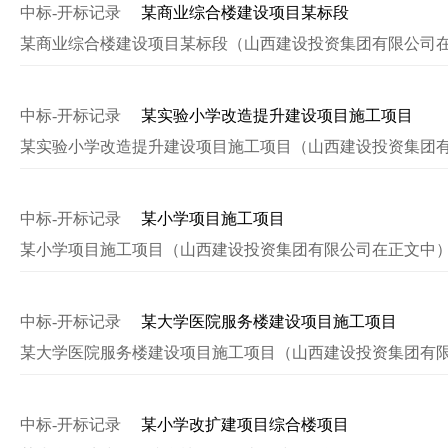
中标-开标记录
某商业综合楼建设项目某标段
某商业综合楼建设项目某标段（山西建设投资集团有限公司
中标-开标记录
某实验小学改造提升建设项目施工项目
某实验小学改造提升建设项目施工项目（山西建设投资集团
中标-开标记录
某小学项目施工项目
某小学项目施工项目（山西建设投资集团有限公司在正文中
中标-开标记录
某大学医院服务楼建设项目施工项目
某大学医院服务楼建设项目施工项目（山西建设投资集团有
中标-开标记录
某小学改扩建项目综合楼项目