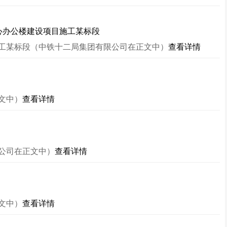
心办公楼建设项目施工某标段
工某标段（中铁十二局集团有限公司在正文中）
查看详情
文中）
查看详情
公司在正文中）
查看详情
文中）
查看详情