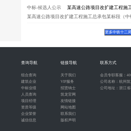
中标-候选人公示
某高速公路项目改扩建工程施
某高速公路项目改扩建工程施工总承包某标段（中
更多中铁十二
查询导航
链接导航
联系方式
组合查询
关于我们
会员专职客服：400-
建筑企业
VIP服务
公司名称：杭州筑
中标业绩
招贤纳士
公司地址：浙江省杭
人员查询
筑龙官网
项目经理
友情链接
资质等级
网站地图
企业荣誉
联系我们
诚信信息
版权声明