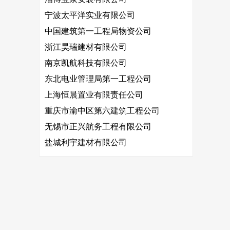
宁波太平洋实业有限公司
中国建筑第一工程局物资公司
浙江昊瑞建材有限公司
南京凯航科技有限公司
东北电业管理局第一工程公司
上海恒晨置业有限责任公司
重庆市渝中区第六建筑工程公司
无锡市正兴航务工程有限公司
盐城利宇建材有限公司