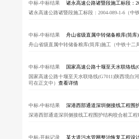
中标-中标结果
诸永高速公路诸暨段施工标段：2004-
诸永高速公路诸暨段施工标段：2004-089-1-6
中标-中标结果
舟山省级直属中转储备粮库(筒库
舟山省级直属中转储备粮库(筒库)施工（中铁十二
中标-中标结果
国家高速公路十堰至天水联络线(G
国家高速公路十堰至天水联络线(G7011)陕西境
司在正文中）
查看详情
中标-中标结果
深港西部通道深圳侧接线工程围
深港西部通道深圳侧接线工程围护结构咬合桩工程
中标-开标记录
某大道污水管网整治恢复工程设