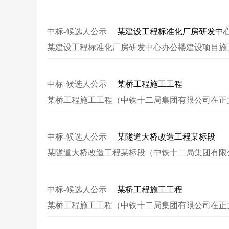
中标-候选人公示
某建设工程标准化厂房研发中
某建设工程标准化厂房研发中心办公楼建设项目施
中标-候选人公示
某桥工程施工工程
某桥工程施工工程（中铁十二局集团有限公司在正
中标-候选人公示
某隧道大桥改造工程某标段
某隧道大桥改造工程某标段（中铁十二局集团有限
中标-候选人公示
某桥工程施工工程
某桥工程施工工程（中铁十二局集团有限公司在正