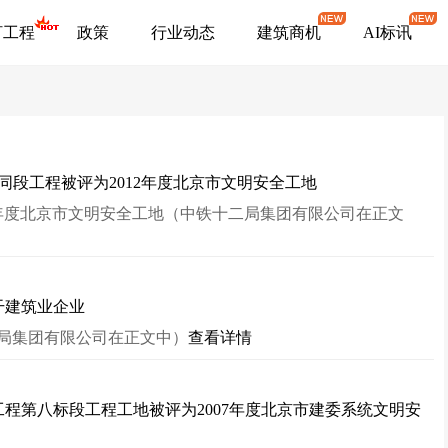
盯工程
政策
行业动态
建筑商机
AI标讯
同段工程被评为2012年度北京市文明安全工地
12年度北京市文明安全工地（中铁十二局集团有限公司在正文
干建筑业企业
二局集团有限公司在正文中）
查看详情
程第八标段工程工地被评为2007年度北京市建委系统文明安