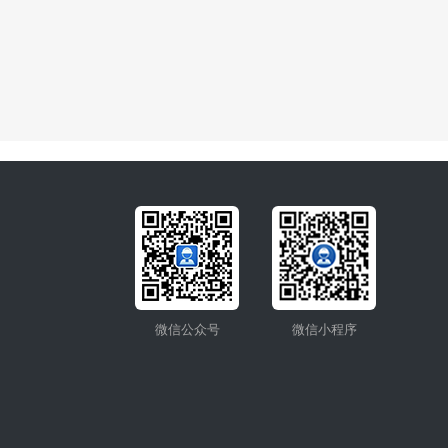
微信公众号
微信小程序