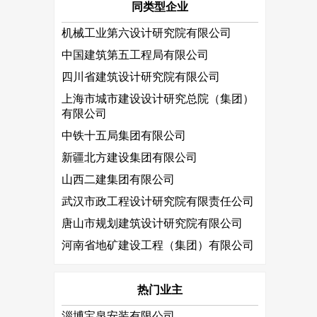
同类型企业
机械工业第六设计研究院有限公司
中国建筑第五工程局有限公司
四川省建筑设计研究院有限公司
上海市城市建设设计研究总院（集团）
有限公司
中铁十五局集团有限公司
新疆北方建设集团有限公司
山西二建集团有限公司
武汉市政工程设计研究院有限责任公司
唐山市规划建筑设计研究院有限公司
河南省地矿建设工程（集团）有限公司
热门业主
淄博宝泉安装有限公司