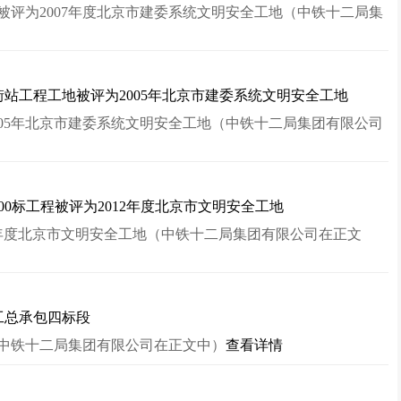
评为2007年度北京市建委系统文明安全工地（中铁十二局集
站工程工地被评为2005年北京市建委系统文明安全工地
05年北京市建委系统文明安全工地（中铁十二局集团有限公司
0标工程被评为2012年度北京市文明安全工地
12年度北京市文明安全工地（中铁十二局集团有限公司在正文
工总承包四标段
中铁十二局集团有限公司在正文中）
查看详情