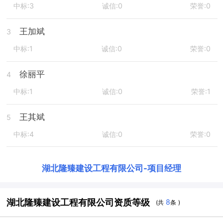
中标:3
诚信:0
荣誉:0
王加斌
3
中标:1
诚信:0
荣誉:0
徐丽平
4
中标:1
诚信:0
荣誉:1
王其斌
5
中标:4
诚信:0
荣誉:0
湖北隆臻建设工程有限公司
-
项目经理
湖北隆臻建设工程有限公司资质等级
8
(共
条 )