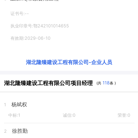
证书号:--
执业印章号:鄂242101014655
有效期:2029-06-10
湖北隆臻建设工程有限公司
-
企业人员
湖北隆臻建设工程有限公司项目经理
118
(共
条 )
杨斌权
1
中标:1
诚信:0
荣誉:0
徐胜勤
2