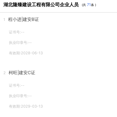
湖北隆臻建设工程有限公司企业人员
71
(共
条 )
程小进
|建安B证
1
证书号:--
执业印章号:--
有效期:2028-06-13
柯旺
|建安C证
2
证书号:--
执业印章号:--
有效期:2029-03-13