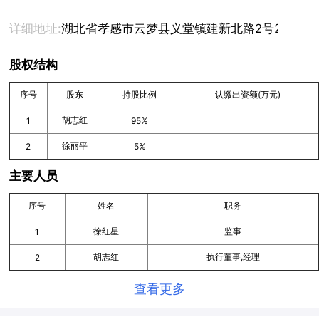
详细地址:
湖北省孝感市云梦县义堂镇建新北路2号203室
股权结构
序号
股东
持股比例
认缴出资额(万元)
胡志红
1
95%
徐丽平
2
5%
主要人员
序号
姓名
职务
徐红星
监事
1
胡志红
执行董事,经理
2
查看更多