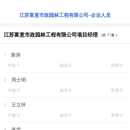
江苏富意市政园林工程有限公司
-
企业人员
江苏富意市政园林工程有限公司项目经理
11
(共
条 )
唐涛
1
中标:1
诚信:0
荣誉:0
周士明
2
中标:3
诚信:0
荣誉:0
王立怀
3
中标:3
诚信:0
荣誉:0
蒋雷
4