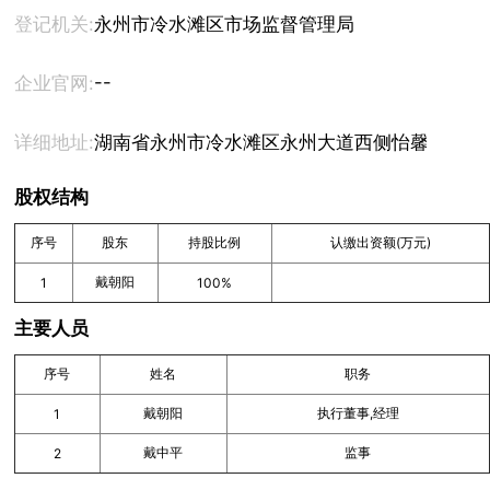
登记机关:
永州市冷水滩区市场监督管理局
--
企业官网:
详细地址:
湖南省永州市冷水滩区永州大道西侧怡馨家园6栋
股权结构
序号
股东
持股比例
认缴出资额(万元)
戴朝阳
1
100%
主要人员
序号
姓名
职务
戴朝阳
执行董事,经理
1
戴中平
监事
2