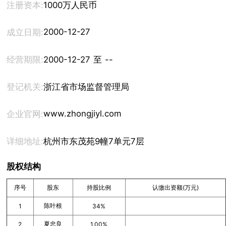
注册资本:
1000万人民币
2000-12-27
成立日期:
经营期限:
2000-12-27 至 --
登记机关:
浙江省市场监督管理局
www.zhongjiyl.com
企业官网:
详细地址:
杭州市东茂苑9幢7单元7层
股权结构
序号
股东
持股比例
认缴出资额(万元)
陈叶根
1
34%
夏忠良
2
1.00%