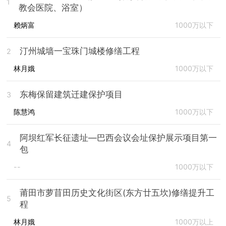
1
教会医院、浴室）
赖炳富
1000万以下
汀州城墙一宝珠门城楼修缮工程
2
林月娥
1000万以下
东梅保留建筑迁建保护项目
3
陈慧鸿
1000万以下
阿坝红军长征遗址—巴西会议会址保护展示项目第一
4
包
--
1000万以下
莆田市萝苜田历史文化街区(东方廿五坎)修缮提升工
5
程
林月娥
1000万以上