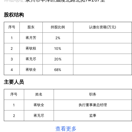
股权结构
序号
股东
持股比例
认缴出资额(万元)
蒋月芳
1
2%
蒋钦枝
2
10%
蒋无尽
3
20%
蒋钦全
4
68%
主要人员
序号
姓名
职务
蒋钦全
执行董事兼总经理
1
蒋无尽
监事
2
查看更多