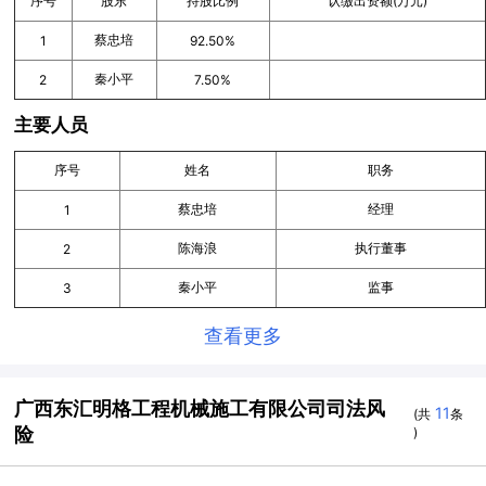
序号
股东
持股比例
认缴出资额(万元)
蔡忠培
1
92.50%
秦小平
2
7.50%
主要人员
序号
姓名
职务
蔡忠培
经理
1
陈海浪
执行董事
2
秦小平
监事
3
查看更多
广西东汇明格工程机械施工有限公司司法风
11
(共
条
险
)