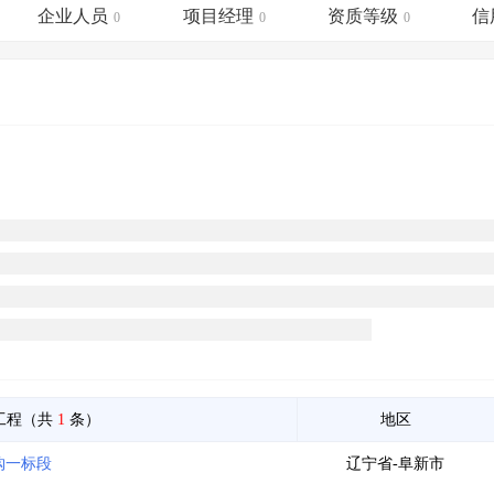
土地交易
>
省市重点项目
>
业主专查
>
项目商机
>
企业人员
项目经理
资质等级
信
0
0
0
拟建项目审批
>
专项债项目
>
土地交易
>
省市重点项目
>
工程（共
1
条）
地区
购一标段
辽宁省-阜新市