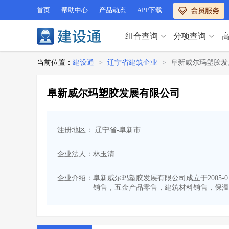
首页
帮助中心
产品动态
APP下载
组合查询
分项查询
分项查询（VIP）
当前位置：
建设通
>
辽宁省建筑企业
>
阜新威尔玛塑胶发
查企业
>
查业绩
>
分项查询（VIP）
查资质
>
查人员
>
阜新威尔玛塑胶发展有限公司
查荣誉
>
查诚信
>
查企业
>
查业绩
>
项目经理
>
信用评价
>
查资质
>
查人员
>
招标信息
>
组合查询
>
注册地区： 辽宁省-阜新市
查荣誉
>
查诚信
>
项目经理
>
信用评价
>
企业法人：林玉清
招标信息
>
组合查询
>
行业 / 地区专查
企业介绍：
阜新威尔玛塑胶发展有限公司成立于2005-
销售，五金产品零售，建筑材料销售，保温
四库专查
>
公路库专查
>
行业 / 地区专查
省库业绩查询
>
水利库专查
>
组合查询-广州
>
业绩专查-广州
>
四库专查
>
公路库专查
>