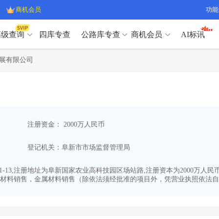
商机会员
功能
高级查询
四库专查
公路库专查
商机会员
AI标讯
高级查询（SVIP）
A
展有限公司
开标记录
>
项目经理带业绩荣誉证书
>
高级查询（SVIP）
A
项目参数
>
项目经理投标记录
>
下浮率
>
技术负责人/专职安全员C证
>
开标记录
>
项目经理带业绩荣誉证书
>
查业主
>
项目分类筛选
>
项目参数
>
项目经理投标记录
>
宏观经济
>
建企舆情
>
注册资金： 2000万人民币
下浮率
>
技术负责人/专职安全员C证
>
政策规划
>
招投标规则
>
查业主
>
项目分类筛选
>
A
登记机关：阜新市市场监督管理局
宏观经济
>
建企舆情
>
政策规划
>
招投标规则
>
A
商机会员
01-13,注册地址为阜新国家农业高科技园区场站路,注册资本为2000
材料销售，金属材料销售（除依法须经批准的项目外，凭营业执照依法自主
业主专查
>
项目商机
>
商机会员
拟建项目审批
>
专项债项目
>