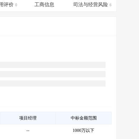
会员服务
>
数据导出服务
>
用评价
工商信息
司法与经营风险
0
6
人脉服务
>
APP下载
>
项目经理
中标金额范围
--
1000万以下