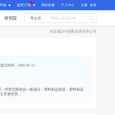
导航
监控订阅
我的收藏
个人中心
注册
登录
研究院
查企业
I标讯
阜新威尔玛塑胶发展有限公司
标讯精选
>
智能订阅
>
I标讯
标讯精选
>
智能订阅
>
建设通大数据研究院
成立时间：2005-01-13
研究报告
>
文章
>
建设通大数据研究院
PI接口
>
市场经营AI云平台
>
研究报告
>
文章
>
PI接口
>
市场经营AI云平台
>
万人民币。经营范围包括一般项目：塑料制品制造，塑料制品
其他服务
开展经营...
会员服务
>
数据导出服务
>
其他服务
人脉服务
>
APP下载
>