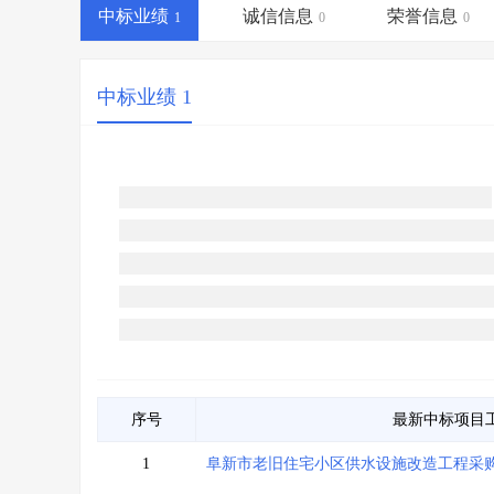
省库业绩查询
>
水利库专查
>
中标业绩
诚信信息
荣誉信息
1
0
0
组合查询-广州
>
业绩专查-广州
>
中标业绩 1
序号
最新中标项目
1
阜新市老旧住宅小区供水设施改造工程采