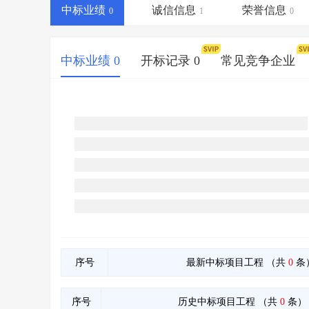
省库业绩查询
>
水利库专查
>
中标业绩
诚信信息
荣誉信息
0
1
0
组合查询-广州
>
业绩专查-广州
>
中标业绩 0
开标记录 0
常见竞争企业
序号
最新中标项目工程
（共
0
条
序号
历史中标项目工程
（共
0
条）