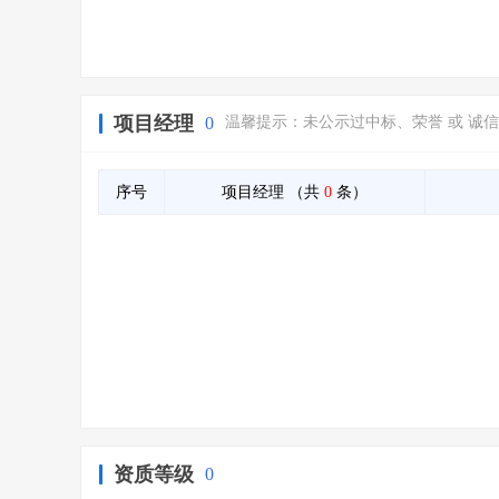
项目经理
0
温馨提示：未公示过中标、荣誉 或 诚
序号
项目经理
（共
0
条）
资质等级
0