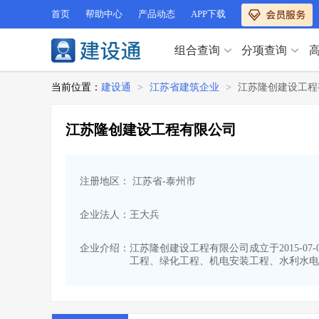
首页
帮助中心
产品动态
APP下载
组合查询
分项查询
分项查询（VIP）
当前位置：
建设通
>
江苏省建筑企业
>
江苏隆创建设工程
查企业
>
查业绩
>
分项查询（VIP）
查资质
>
查人员
>
江苏隆创建设工程有限公司
查荣誉
>
查诚信
>
查企业
>
查业绩
>
项目经理
>
信用评价
>
查资质
>
查人员
>
招标信息
>
组合查询
>
注册地区： 江苏省-泰州市
查荣誉
>
查诚信
>
项目经理
>
信用评价
>
企业法人：王大兵
招标信息
>
组合查询
>
行业 / 地区专查
企业介绍：
江苏隆创建设工程有限公司成立于2015-0
工程、绿化工程、机电安装工程、水利水电
四库专查
>
公路库专查
>
行业 / 地区专查
省库业绩查询
>
水利库专查
>
组合查询-广州
>
业绩专查-广州
>
四库专查
>
公路库专查
>