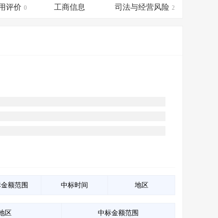
会员服务
>
数据导出服务
>
用评价
工商信息
司法与经营风险
0
2
人脉服务
>
APP下载
>
标金额范围
中标时间
地区
地区
中标金额范围