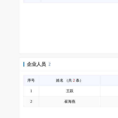
企业人员
2
序号
姓名
（共
2
条）
1
王跃
2
崔海燕