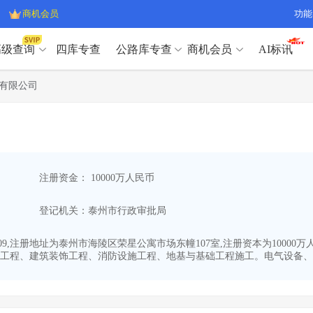
商机会员
功能
高级查询
四库专查
公路库专查
商机会员
AI标讯
高级查询（SVIP）
A
有限公司
开标记录
>
项目经理带业绩荣誉证书
>
高级查询（SVIP）
A
项目参数
>
项目经理投标记录
>
下浮率
>
技术负责人/专职安全员C证
>
开标记录
>
项目经理带业绩荣誉证书
>
查业主
>
项目分类筛选
>
项目参数
>
项目经理投标记录
>
宏观经济
>
建企舆情
>
注册资金： 10000万人民币
下浮率
>
技术负责人/专职安全员C证
>
政策规划
>
招投标规则
>
查业主
>
项目分类筛选
>
A
登记机关：泰州市行政审批局
宏观经济
>
建企舆情
>
政策规划
>
招投标规则
>
A
商机会员
7-09,注册地址为泰州市海陵区荣星公寓市场东幢107室,注册资本为100
工程、建筑装饰工程、消防设施工程、地基与基础工程施工。电气设备、机
业主专查
>
项目商机
>
商机会员
拟建项目审批
>
专项债项目
>