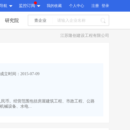
导航
监控订阅
我的收藏
个人中心
注册
登录
研究院
查企业
I标讯
江苏隆创建设工程有限公司
标讯精选
>
智能订阅
>
I标讯
标讯精选
>
智能订阅
>
建设通大数据研究院
成立时间：2015-07-09
研究报告
>
文章
>
建设通大数据研究院
PI接口
>
市场经营AI云平台
>
研究报告
>
文章
>
PI接口
>
市场经营AI云平台
>
00万人民币。经营范围包括房屋建筑工程、市政工程、公路
其他服务
械设备、水电...
会员服务
>
数据导出服务
>
其他服务
人脉服务
>
APP下载
>