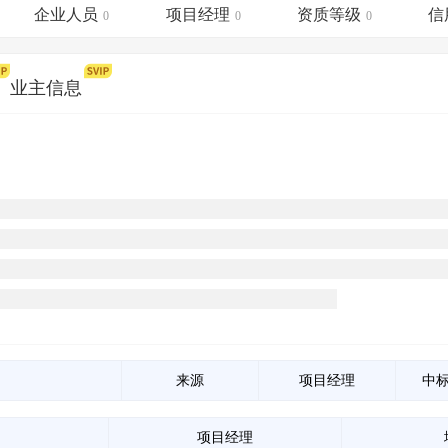
土地交易
>
省市重点项目
>
业主专查
>
项目商机
>
企业人员
项目经理
资质等级
信
0
0
0
拟建项目审批
>
专项债项目
>
土地交易
>
省市重点项目
>
业主信息
）
来源
项目经理
中
项目经理