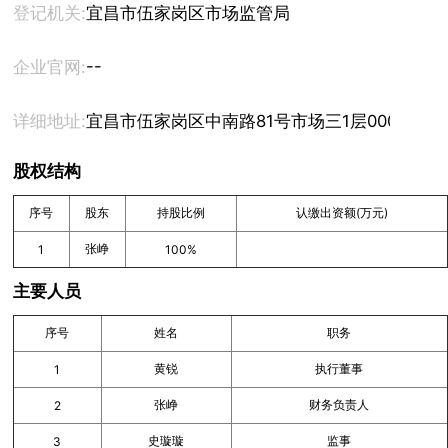
登记机关:
宜昌市伍家岗区市场监管局
--
企业官网:
详细地址:
宜昌市伍家岗区中南路81号市场三1层0001212
股权结构
序号
股东
持股比例
认缴出资额(万元)
张峥
1
100%
主要人员
序号
姓名
职务
黄锐
执行董事
1
张峥
财务负责人
2
史璇璇
监事
3