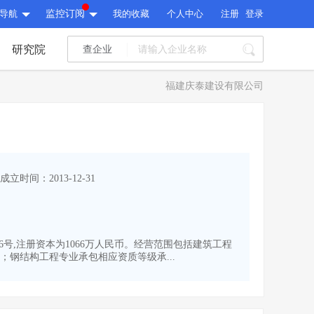
导航
监控订阅
我的收藏
个人中心
注册
登录
研究院
查企业
I标讯
福建庆泰建设有限公司
标讯精选
>
智能订阅
>
I标讯
标讯精选
>
智能订阅
>
建设通大数据研究院
成立时间：2013-12-31
研究报告
>
文章
>
建设通大数据研究院
PI接口
>
市场经营AI云平台
>
研究报告
>
文章
>
PI接口
>
市场经营AI云平台
>
06号,注册资本为1066万人民币。经营范围包括建筑工程
其他服务
钢结构工程专业承包相应资质等级承...
会员服务
>
数据导出服务
>
其他服务
人脉服务
>
APP下载
>