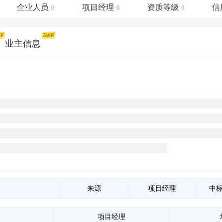
土地交易
>
省市重点项目
>
业主专查
>
项目商机
>
企业人员
项目经理
资质等级
信
0
0
0
拟建项目审批
>
专项债项目
>
土地交易
>
省市重点项目
>
业主信息
）
来源
项目经理
中
项目经理