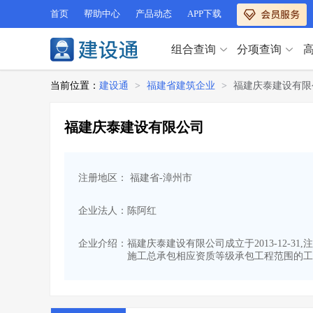
首页
帮助中心
产品动态
APP下载
组合查询
分项查询
分项查询（VIP）
当前位置：
建设通
>
福建省建筑企业
>
福建庆泰建设有限
查企业
>
查业绩
>
分项查询（VIP）
查资质
>
查人员
>
福建庆泰建设有限公司
查荣誉
>
查诚信
>
查企业
>
查业绩
>
项目经理
>
信用评价
>
查资质
>
查人员
>
招标信息
>
组合查询
>
注册地区： 福建省-漳州市
查荣誉
>
查诚信
>
项目经理
>
信用评价
>
企业法人：陈阿红
招标信息
>
组合查询
>
行业 / 地区专查
企业介绍：
福建庆泰建设有限公司成立于2013-12-3
施工总承包相应资质等级承包工程范围的工
四库专查
>
公路库专查
>
行业 / 地区专查
省库业绩查询
>
水利库专查
>
组合查询-广州
>
业绩专查-广州
>
四库专查
>
公路库专查
>