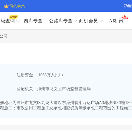
商机会员
功能
高级查询
四库专查
公路库专查
商机会员
AI标讯
高级查询（SVIP）
A
公司
开标记录
>
项目经理带业绩荣誉证书
>
高级查询（SVIP）
A
项目参数
>
项目经理投标记录
>
下浮率
>
技术负责人/专职安全员C证
>
开标记录
>
项目经理带业绩荣誉证书
>
查业主
>
项目分类筛选
>
项目参数
>
项目经理投标记录
>
宏观经济
>
建企舆情
>
注册资金： 1066万人民币
下浮率
>
技术负责人/专职安全员C证
>
政策规划
>
招投标规则
>
查业主
>
项目分类筛选
>
A
登记机关：漳州市龙文区市场监督管理局
宏观经济
>
建企舆情
>
政策规划
>
招投标规则
>
A
商机会员
1,注册地址为漳州市龙文区九龙大道以东漳州碧湖万达广场A3地块B区3幢18
程施工；市政公用工程施工总承包相应资质等级承包工程范围的工程施工；
业主专查
>
项目商机
>
商机会员
拟建项目审批
>
专项债项目
>