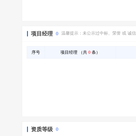
项目经理
0
温馨提示：未公示过中标、荣誉 或 诚
序号
项目经理
（共
0
条）
资质等级
0