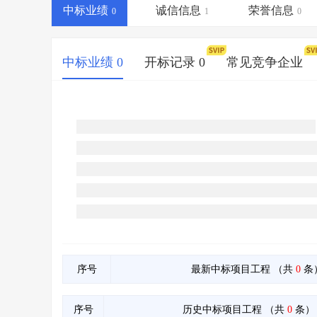
省库业绩查询
>
水利库专查
>
中标业绩
诚信信息
荣誉信息
0
1
0
组合查询-广州
>
业绩专查-广州
>
中标业绩 0
开标记录 0
常见竞争企业
序号
最新中标项目工程
（共
0
条
序号
历史中标项目工程
（共
0
条）