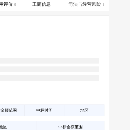
会员服务
>
数据导出服务
>
用评价
工商信息
司法与经营风险
0
1
人脉服务
>
APP下载
>
标金额范围
中标时间
地区
地区
中标金额范围