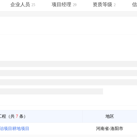
土地交易
>
省市重点项目
>
业主专查
>
项目商机
>
企业人员
项目经理
资质等级
25
29
2
拟建项目审批
>
专项债项目
>
土地交易
>
省市重点项目
>
工程（共
7
条）
地区
整治项目耕地项目
河南省-洛阳市