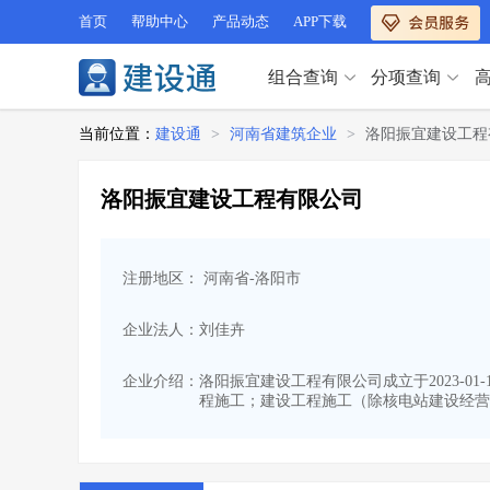
首页
帮助中心
产品动态
APP下载
组合查询
分项查询
分项查询（VIP）
当前位置：
建设通
>
河南省建筑企业
>
洛阳振宜建设工程
查企业
>
查业绩
>
分项查询（VIP）
查资质
>
查人员
>
洛阳振宜建设工程有限公司
查荣誉
>
查诚信
>
查企业
>
查业绩
>
项目经理
>
信用评价
>
查资质
>
查人员
>
招标信息
>
组合查询
>
注册地区： 河南省-洛阳市
查荣誉
>
查诚信
>
项目经理
>
信用评价
>
企业法人：刘佳卉
招标信息
>
组合查询
>
行业 / 地区专查
企业介绍：
洛阳振宜建设工程有限公司成立于2023-0
程施工；建设工程施工（除核电站建设经营
四库专查
>
公路库专查
>
行业 / 地区专查
省库业绩查询
>
水利库专查
>
组合查询-广州
>
业绩专查-广州
>
四库专查
>
公路库专查
>