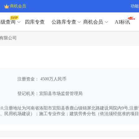
商机会员
功能
高级查询
四库专查
公路库专查
商机会员
AI标讯
高级查询（SVIP）
A
有限公司
开标记录
>
项目经理带业绩荣誉证书
>
高级查询（SVIP）
A
项目参数
>
项目经理投标记录
>
下浮率
>
技术负责人/专职安全员C证
>
开标记录
>
项目经理带业绩荣誉证书
>
查业主
>
项目分类筛选
>
项目参数
>
项目经理投标记录
>
宏观经济
>
建企舆情
>
注册资金： 4500万人民币
下浮率
>
技术负责人/专职安全员C证
>
政策规划
>
招投标规则
>
查业主
>
项目分类筛选
>
A
登记机关：宜阳县市场监督管理局
宏观经济
>
建企舆情
>
政策规划
>
招投标规则
>
A
商机会员
1-10,注册地址为河南省洛阳市宜阳县香鹿山镇锦屏北路建设局院内9号,注
、民用机场建设）；施工专业作业；建筑劳务分包（依法须经批准的项目，
业主专查
>
项目商机
>
商机会员
拟建项目审批
>
专项债项目
>