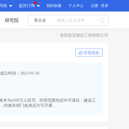
导航
监控订阅
我的收藏
个人中心
注册
登录
研究院
查企业
I标讯
洛阳振宜建设工程有限公司
标讯精选
>
智能订阅
>
I标讯
经营报告
标讯精选
>
智能订阅
>
建设通大数据研究院
成立时间：2023-01-10
研究报告
>
文章
>
建设通大数据研究院
PI接口
>
市场经营AI云平台
>
研究报告
>
文章
>
PI接口
>
市场经营AI云平台
>
册资本为4500万人民币。经营范围包括许可项目：建设工
其他服务
经相关部门批准后方可开展...
会员服务
>
数据导出服务
>
其他服务
人脉服务
>
APP下载
>