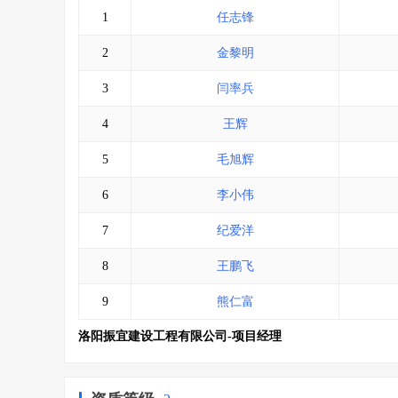
1
任志锋
2
金黎明
3
闫率兵
4
王辉
5
毛旭辉
6
李小伟
7
纪爱洋
8
王鹏飞
9
熊仁富
洛阳振宜建设工程有限公司-项目经理