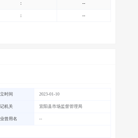
：
--
：
--
立时间
2023-01-10
记机关
宜阳县市场监督管理局
业曾用名
--