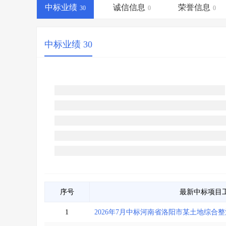
省库业绩查询
>
水利库专查
>
中标业绩
诚信信息
荣誉信息
30
0
0
组合查询-广州
>
业绩专查-广州
>
中标业绩 30
序号
最新中标项目
1
2026年7月中标河南省洛阳市某土地综合