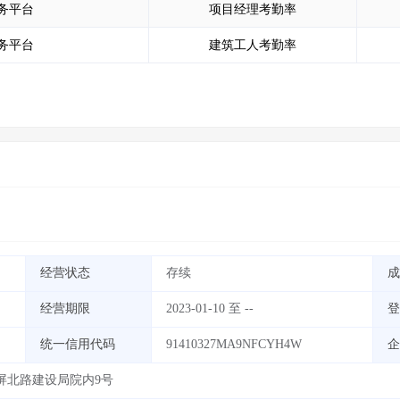
务平台
项目经理考勤率
务平台
建筑工人考勤率
经营状态
存续
成
经营期限
2023-01-10 至 --
登
统一信用代码
91410327MA9NFCYH4W
企
屏北路建设局院内9号