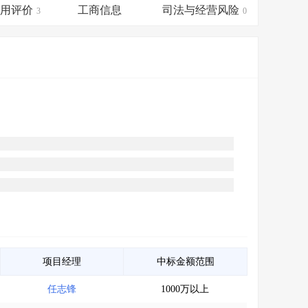
会员服务
>
数据导出服务
>
信用评价
工商信息
司法与经营风险
3
0
人脉服务
>
APP下载
>
项目经理
中标金额范围
任志锋
1000万以上