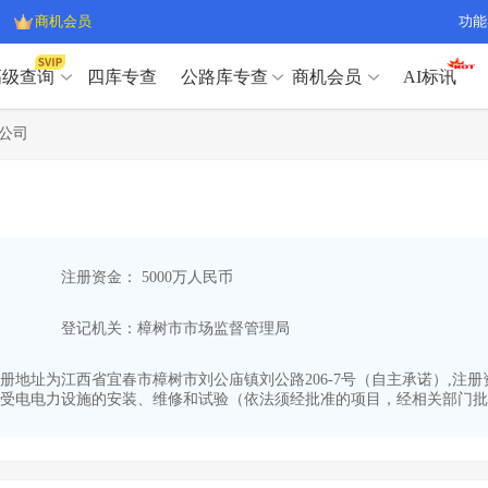
商机会员
功能
高级查询
四库专查
公路库专查
商机会员
AI标讯
高级查询（SVIP）
A
公司
开标记录
>
项目经理带业绩荣誉证书
>
高级查询（SVIP）
A
项目参数
>
项目经理投标记录
>
下浮率
>
技术负责人/专职安全员C证
>
开标记录
>
项目经理带业绩荣誉证书
>
查业主
>
项目分类筛选
>
项目参数
>
项目经理投标记录
>
宏观经济
>
建企舆情
>
注册资金： 5000万人民币
下浮率
>
技术负责人/专职安全员C证
>
政策规划
>
招投标规则
>
查业主
>
项目分类筛选
>
A
登记机关：樟树市市场监督管理局
宏观经济
>
建企舆情
>
政策规划
>
招投标规则
>
A
商机会员
06,注册地址为江西省宜春市樟树市刘公庙镇刘公路206-7号（自主承诺）,
受电电力设施的安装、维修和试验（依法须经批准的项目，经相关部门批准
业主专查
>
项目商机
>
商机会员
拟建项目审批
>
专项债项目
>