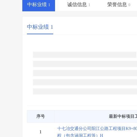
省库业绩查询
>
水利库专查
>
中标业绩
诚信信息
荣誉信息
1
1
0
组合查询-广州
>
业绩专查-广州
>
中标业绩 1
序号
最新中标项目
十七冶交通分公司阳江公路工程项目K9+800～
1
程（包含涵洞工程等）H