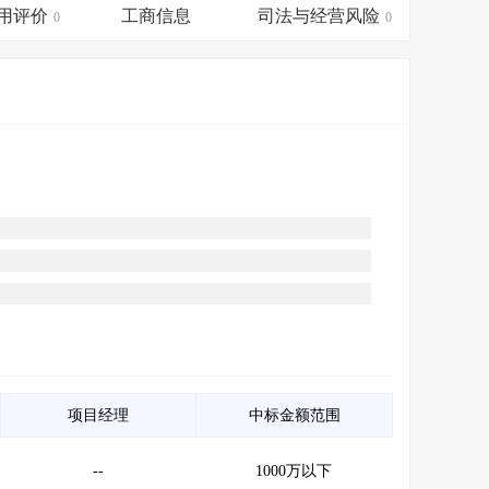
会员服务
>
数据导出服务
>
用评价
工商信息
司法与经营风险
0
0
人脉服务
>
APP下载
>
项目经理
中标金额范围
--
1000万以下