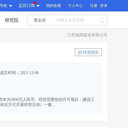
导航
监控订阅
我的收藏
个人中心
注册
登录
研究院
查企业
I标讯
江西施阔建设有限公司
标讯精选
>
智能订阅
>
I标讯
经营报告
标讯精选
>
智能订阅
>
建设通大数据研究院
成立时间：2021-12-06
研究报告
>
文章
>
建设通大数据研究院
PI接口
>
市场经营AI云平台
>
研究报告
>
文章
>
PI接口
>
市场经营AI云平台
>
注册资本为5000万人民币。经营范围包括许可项目：建设工
其他服务
后方可开展经营活动）一般...
会员服务
>
数据导出服务
>
其他服务
人脉服务
>
APP下载
>