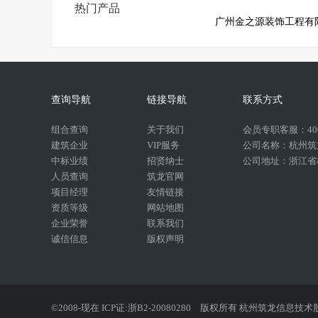
热门产品
广州金之源装饰工程有
查询导航
链接导航
联系方式
组合查询
关于我们
会员专职客服：400-
建筑企业
VIP服务
公司名称：杭州筑
中标业绩
招贤纳士
公司地址：浙江省杭
人员查询
筑龙官网
项目经理
友情链接
资质等级
网站地图
企业荣誉
联系我们
诚信信息
版权声明
©2008-现在 ICP证:浙B2-20080280
版权所有 杭州筑龙信息技术