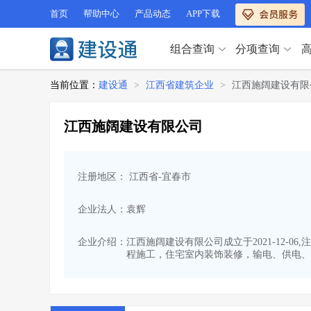
首页
帮助中心
产品动态
APP下载
组合查询
分项查询
分项查询（VIP）
当前位置：
建设通
>
江西省建筑企业
>
江西施阔建设有限
查企业
>
查业绩
>
分项查询（VIP）
查资质
>
查人员
>
江西施阔建设有限公司
查荣誉
>
查诚信
>
查企业
>
查业绩
>
项目经理
>
信用评价
>
查资质
>
查人员
>
招标信息
>
组合查询
>
注册地区： 江西省-宜春市
查荣誉
>
查诚信
>
项目经理
>
信用评价
>
企业法人：袁辉
招标信息
>
组合查询
>
行业 / 地区专查
企业介绍：
江西施阔建设有限公司成立于2021-12-
程施工，住宅室内装饰装修，输电、供电、
四库专查
>
公路库专查
>
行业 / 地区专查
省库业绩查询
>
水利库专查
>
组合查询-广州
>
业绩专查-广州
>
四库专查
>
公路库专查
>