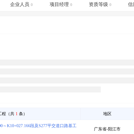
土地交易
>
省市重点项目
>
业主专查
>
项目商机
>
企业人员
项目经理
资质等级
信
0
0
0
拟建项目审批
>
专项债项目
>
土地交易
>
省市重点项目
>
工程（共
1
条）
地区
K10+027.166段及S277平交道口路基工
广东省-阳江市