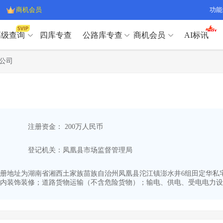
商机会员
功能
高级查询
四库专查
公路库专查
商机会员
AI标讯
高级查询（SVIP）
A
公司
开标记录
>
项目经理带业绩荣誉证书
>
高级查询（SVIP）
A
项目参数
>
项目经理投标记录
>
下浮率
>
技术负责人/专职安全员C证
>
开标记录
>
项目经理带业绩荣誉证书
>
查业主
>
项目分类筛选
>
项目参数
>
项目经理投标记录
>
宏观经济
>
建企舆情
>
注册资金： 200万人民币
下浮率
>
技术负责人/专职安全员C证
>
政策规划
>
招投标规则
>
查业主
>
项目分类筛选
>
A
登记机关：凤凰县市场监督管理局
宏观经济
>
建企舆情
>
政策规划
>
招投标规则
>
A
商机会员
22,注册地址为湖南省湘西土家族苗族自治州凤凰县沱江镇澎水井6组田定华私
内装饰装修；道路货物运输（不含危险货物）；输电、供电、受电电力设施
业主专查
>
项目商机
>
商机会员
拟建项目审批
>
专项债项目
>