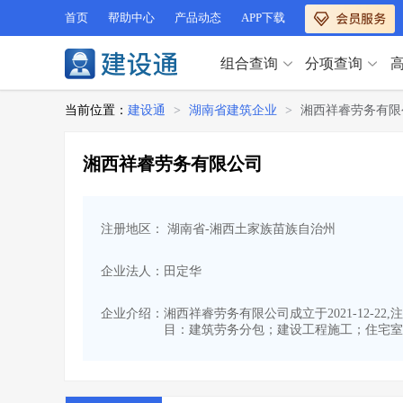
首页
帮助中心
产品动态
APP下载
组合查询
分项查询
分项查询（VIP）
当前位置：
建设通
>
湖南省建筑企业
>
湘西祥睿劳务有限
查企业
>
查业绩
>
分项查询（VIP）
查资质
>
查人员
>
湘西祥睿劳务有限公司
查荣誉
>
查诚信
>
查企业
>
查业绩
>
项目经理
>
信用评价
>
查资质
>
查人员
>
招标信息
>
组合查询
>
注册地区： 湖南省-湘西土家族苗族自治州
查荣誉
>
查诚信
>
项目经理
>
信用评价
>
企业法人：田定华
招标信息
>
组合查询
>
行业 / 地区专查
企业介绍：
湘西祥睿劳务有限公司成立于2021-12-
目：建筑劳务分包；建设工程施工；住宅室
四库专查
>
公路库专查
>
行业 / 地区专查
省库业绩查询
>
水利库专查
>
组合查询-广州
>
业绩专查-广州
>
四库专查
>
公路库专查
>