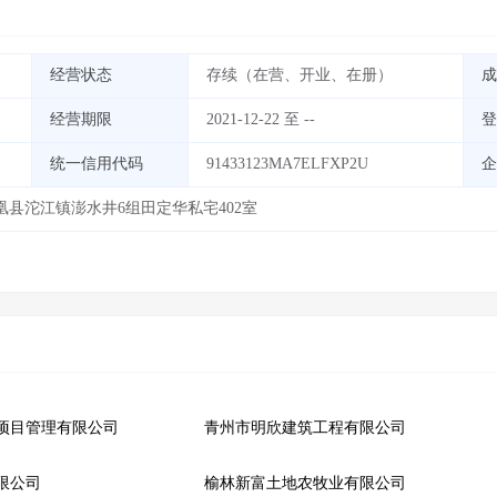
经营状态
存续（在营、开业、在册）
成
经营期限
2021-12-22 至 --
登
统一信用代码
91433123MA7ELFXP2U
企
县沱江镇澎水井6组田定华私宅402室
项目管理有限公司
青州市明欣建筑工程有限公司
限公司
榆林新富土地农牧业有限公司