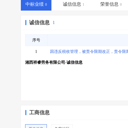
省库业绩查询
>
水利库专查
>
中标业绩
诚信信息
荣誉信息
0
1
0
组合查询-广州
>
业绩专查-广州
>
诚信信息
1
序号
1
因违反税收管理，被责令限期改正，责令限期改正
湘西祥睿劳务有限公司-诚信信息
工商信息