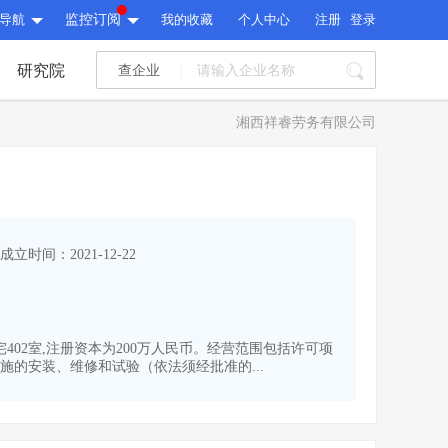
导航
监控订阅
我的收藏
个人中心
注册
登录
研究院
查企业
I标讯
湘西祥睿劳务有限公司
标讯精选
>
智能订阅
>
I标讯
标讯精选
>
智能订阅
>
建设通大数据研究院
成立时间：2021-12-22
研究报告
>
文章
>
建设通大数据研究院
PI接口
>
市场经营AI云平台
>
研究报告
>
文章
>
PI接口
>
市场经营AI云平台
>
宅402室,注册资本为200万人民币。经营范围包括许可项
其他服务
的安装、维修和试验（依法须经批准的...
会员服务
>
数据导出服务
>
其他服务
人脉服务
>
APP下载
>