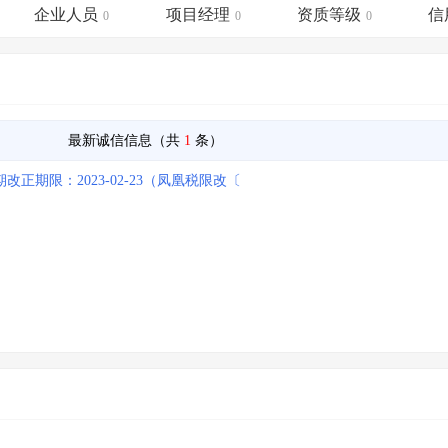
土地交易
>
省市重点项目
>
业主专查
>
项目商机
>
企业人员
项目经理
资质等级
信
0
0
0
拟建项目审批
>
专项债项目
>
土地交易
>
省市重点项目
>
最新诚信信息（共
1
条）
期限：2023-02-23（凤凰税限改〔