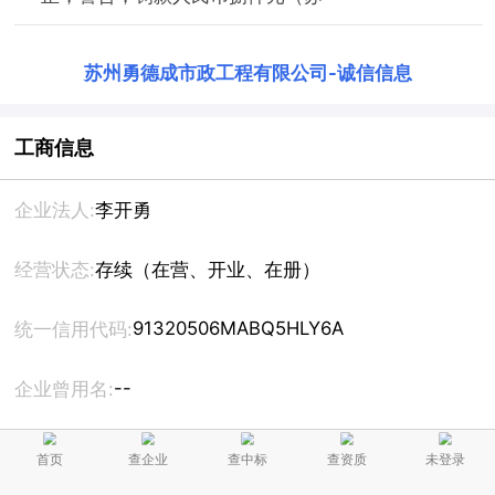
苏州勇德成市政工程有限公司
-
诚信信息
工商信息
企业法人:
李开勇
经营状态:
存续（在营、开业、在册）
91320506MABQ5HLY6A
统一信用代码:
--
企业曾用名:
注册资本:
500万人民币
首页
查企业
查中标
查资质
未登录