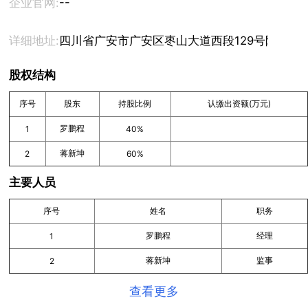
--
企业官网:
详细地址:
四川省广安市广安区枣山大道西段129号附221号
股权结构
序号
股东
持股比例
认缴出资额(万元)
罗鹏程
1
40%
蒋新坤
2
60%
主要人员
序号
姓名
职务
罗鹏程
经理
1
蒋新坤
监事
2
查看更多