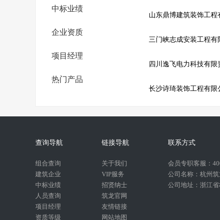
中标业绩
山东鼎博建筑装饰工程
企业资质
三门峡志成安装工程有
项目经理
四川逸飞电力科技有限
热门产品
长沙诗琦装饰工程有限
查询导航
链接导航
联系方式
组合查询
关于我们
会员专职客服：400-
建筑企业
VIP服务
公司名称：杭州筑
中标业绩
招贤纳士
公司地址：浙江省杭
人员查询
筑龙官网
项目经理
友情链接
资质等级
网站地图