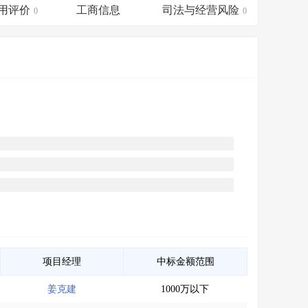
会员服务
>
数据导出服务
>
用评价
工商信息
司法与经营风险
0
0
人脉服务
>
APP下载
>
项目经理
中标金额范围
姜克建
1000万以下