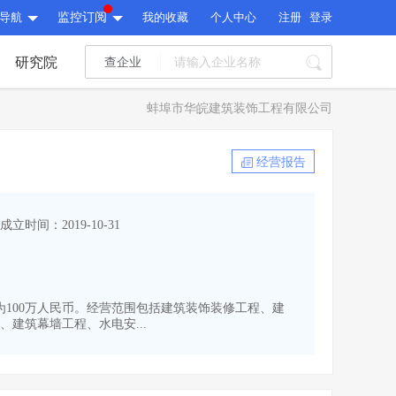
导航
监控订阅
我的收藏
个人中心
注册
登录
研究院
查企业
I标讯
蚌埠市华皖建筑装饰工程有限公司
标讯精选
>
智能订阅
>
I标讯
经营报告
标讯精选
>
智能订阅
>
建设通大数据研究院
成立时间：2019-10-31
研究报告
>
文章
>
建设通大数据研究院
PI接口
>
市场经营AI云平台
>
研究报告
>
文章
>
PI接口
>
市场经营AI云平台
>
册资本为100万人民币。经营范围包括建筑装饰装修工程、建
其他服务
建筑幕墙工程、水电安...
会员服务
>
数据导出服务
>
其他服务
人脉服务
>
APP下载
>