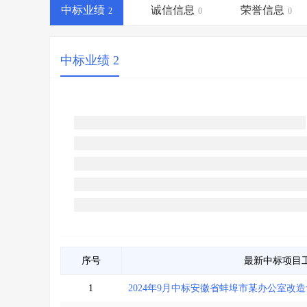
省库业绩查询
>
水利库专查
>
中标业绩
诚信信息
荣誉信息
2
0
0
组合查询-广州
>
业绩专查-广州
>
中标业绩 2
序号
最新中标项目
1
2024年9月中标安徽省蚌埠市某办公室改