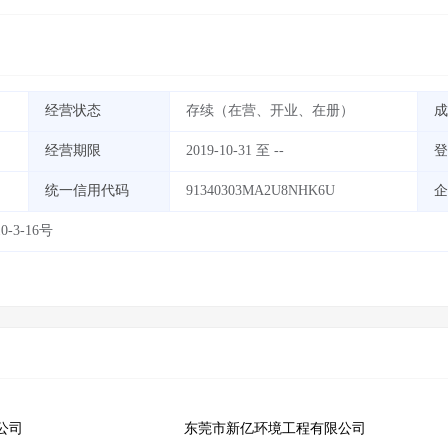
经营状态
存续（在营、开业、在册）
成
经营期限
2019-10-31 至 --
登
统一信用代码
91340303MA2U8NHK6U
企
3-16号
公司
东莞市新亿环境工程有限公司