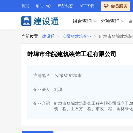
首页
帮助中心
产品动态
APP下载
组合查询
分项查询
分项查询（VIP）
当前位置：
建设通
>
安徽省建筑企业
>
蚌埠市华皖建筑装
查企业
>
查业绩
>
分项查询（VIP）
查资质
>
查人员
>
蚌埠市华皖建筑装饰工程有限公司
查荣誉
>
查诚信
>
查企业
>
查业绩
>
项目经理
>
信用评价
>
查资质
>
查人员
>
招标信息
>
组合查询
>
注册地区： 安徽省-蚌埠市
查荣誉
>
查诚信
>
项目经理
>
信用评价
>
企业法人：刘瑰
招标信息
>
组合查询
>
行业 / 地区专查
企业介绍：
蚌埠市华皖建筑装饰工程有限公司成立于2019
筑工程、土石方工程、市政工程、园林绿化
四库专查
>
公路库专查
>
行业 / 地区专查
省库业绩查询
>
水利库专查
>
组合查询-广州
>
业绩专查-广州
>
四库专查
>
公路库专查
>