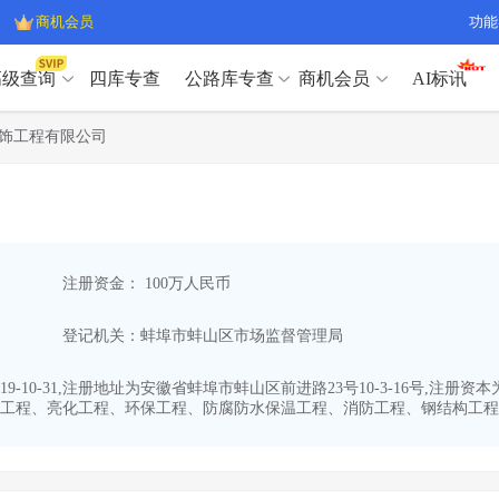
商机会员
功能
高级查询
四库专查
公路库专查
商机会员
AI标讯
高级查询（SVIP）
A
饰工程有限公司
开标记录
>
项目经理带业绩荣誉证书
>
高级查询（SVIP）
A
项目参数
>
项目经理投标记录
>
下浮率
>
技术负责人/专职安全员C证
>
开标记录
>
项目经理带业绩荣誉证书
>
查业主
>
项目分类筛选
>
项目参数
>
项目经理投标记录
>
宏观经济
>
建企舆情
>
注册资金： 100万人民币
下浮率
>
技术负责人/专职安全员C证
>
政策规划
>
招投标规则
>
查业主
>
项目分类筛选
>
A
登记机关：蚌埠市蚌山区市场监督管理局
宏观经济
>
建企舆情
>
政策规划
>
招投标规则
>
A
商机会员
-10-31,注册地址为安徽省蚌埠市蚌山区前进路23号10-3-16号,注
工程、亮化工程、环保工程、防腐防水保温工程、消防工程、钢结构工程、
业主专查
>
项目商机
>
商机会员
拟建项目审批
>
专项债项目
>