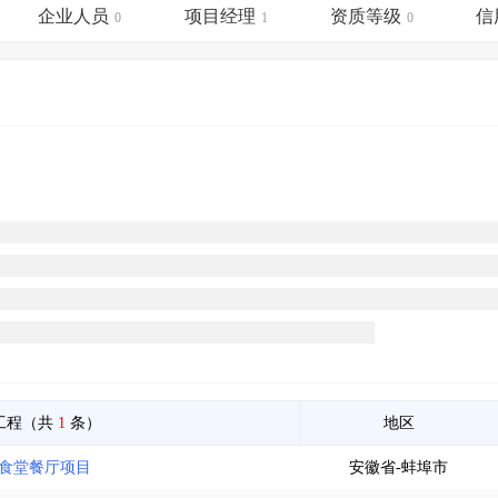
土地交易
>
省市重点项目
>
业主专查
>
项目商机
>
企业人员
项目经理
资质等级
信
0
1
0
拟建项目审批
>
专项债项目
>
土地交易
>
省市重点项目
>
工程（共
1
条）
地区
造食堂餐厅项目
安徽省-蚌埠市