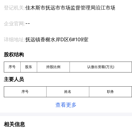
登记机关:
佳木斯市抚远市市场监督管理局沿江市场监督管
--
企业官网:
详细地址:
抚远镇香榭水岸D区6#109室
股权结构
序号
股东
持股比例
认缴出资额(万元)
主要人员
序号
姓名
职务
查看更多
相关信息