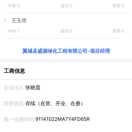
中标:3
诚信:0
荣誉:0
王玉培
2
中标:1
诚信:0
荣誉:0
翼城县盛源绿化工程有限公司
-
项目经理
工商信息
企业法人:
张晓霞
经营状态:
存续（在营、开业、在册）
91141022MA7Y4FD65R
统一信用代码: