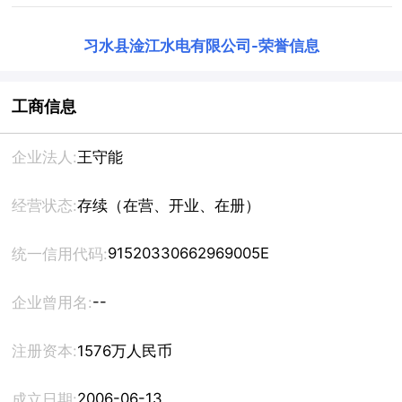
习水县淦江水电有限公司
-
荣誉信息
工商信息
企业法人:
王守能
经营状态:
存续（在营、开业、在册）
91520330662969005E
统一信用代码:
--
企业曾用名:
注册资本:
1576万人民币
2006-06-13
成立日期: