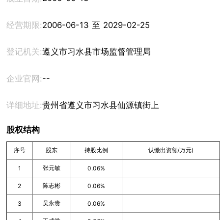
经营期限:
2006-06-13 至 2029-02-25
登记机关:
遵义市习水县市场监督管理局
--
企业官网:
详细地址:
贵州省遵义市习水县仙源镇街上
股权结构
序号
股东
持股比例
认缴出资额(万元)
张元敏
1
0.06%
陈志彬
2
0.06%
吴永贵
3
0.06%