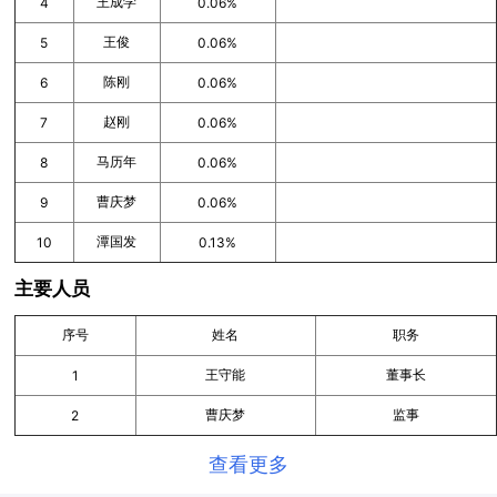
王成学
4
0.06%
王俊
5
0.06%
陈刚
6
0.06%
赵刚
7
0.06%
马历年
8
0.06%
曹庆梦
9
0.06%
潭国发
10
0.13%
主要人员
序号
姓名
职务
王守能
董事长
1
曹庆梦
监事
2
查看更多