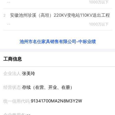
--
1000万以下
安徽池州珍溪（高坦）220KV变电站110KV送出工程
2
--
1000万以下
池州市名仕家具销售有限公司
-
中标业绩
工商信息
企业法人:
张美玲
经营状态:
存续（在营、开业、在册）
91341700MA2N8M3Y2W
统一信用代码:
--