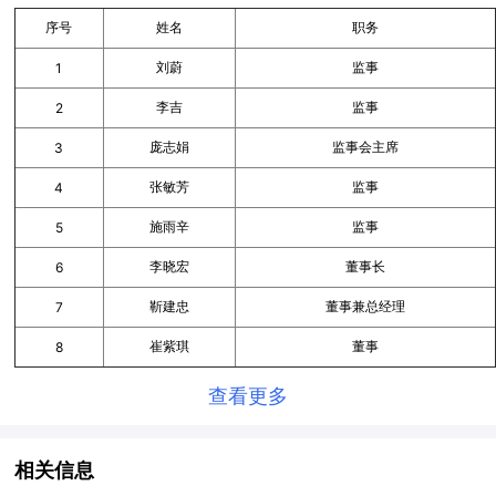
序号
姓名
职务
刘蔚
监事
1
李吉
监事
2
庞志娟
监事会主席
3
张敏芳
监事
4
施雨辛
监事
5
李晓宏
董事长
6
靳建忠
董事兼总经理
7
崔紫琪
董事
8
查看更多
相关信息