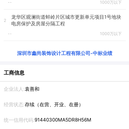
--
1000万以下
龙华区观澜街道蚌岭片区城市更新单元项目1号地块
2
电房保护及房屋分隔工程
--
1000万以下
深圳市鑫尚装饰设计工程有限公司
-
中标业绩
工商信息
企业法人:
袁善和
经营状态:
存续（在营、开业、在册）
91440300MA5DR8H56M
统一信用代码: