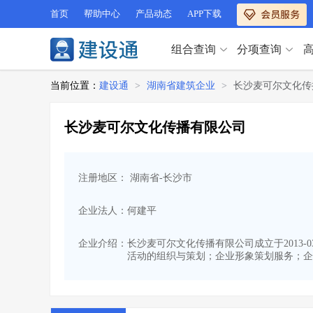
首页
帮助中心
产品动态
APP下载
组合查询
分项查询
分项查询（VIP）
当前位置：
建设通
>
湖南省建筑企业
>
长沙麦可尔文化传
查企业
>
查业绩
>
分项查询（VIP）
查资质
>
查人员
>
长沙麦可尔文化传播有限公司
查荣誉
>
查诚信
>
查企业
>
查业绩
>
项目经理
>
信用评价
>
查资质
>
查人员
>
招标信息
>
组合查询
>
注册地区： 湖南省-长沙市
查荣誉
>
查诚信
>
项目经理
>
信用评价
>
企业法人：何建平
招标信息
>
组合查询
>
行业 / 地区专查
企业介绍：
长沙麦可尔文化传播有限公司成立于2013-0
活动的组织与策划；企业形象策划服务；企
四库专查
>
公路库专查
>
行业 / 地区专查
省库业绩查询
>
水利库专查
>
组合查询-广州
>
业绩专查-广州
>
四库专查
>
公路库专查
>