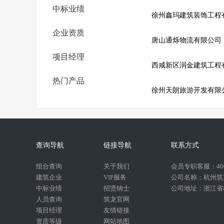
中标业绩
徐州鑫玛建筑装饰工程
企业资质
唐山通烁物流有限公司
项目经理
西咸新区润金建筑工程
热门产品
徐州天朗旅游开发有限
查询导航
链接导航
联系方式
组合查询
关于我们
会员专职客服：400-
建筑企业
VIP服务
公司名称：杭州筑
中标业绩
招贤纳士
公司地址：浙江省杭
人员查询
筑龙官网
项目经理
友情链接
资质等级
网站地图