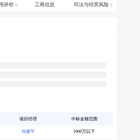
会员服务
>
数据导出服务
>
用评价
工商信息
司法与经营风险
0
0
人脉服务
>
APP下载
>
项目经理
中标金额范围
何建平
1000万以下