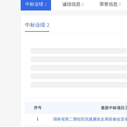
省库业绩查询
>
水利库专查
>
中标业绩
诚信信息
荣誉信息
2
0
0
组合查询-广州
>
业绩专查-广州
>
中标业绩 2
序号
最新中标项目
1
湖南省第二测绘院党建廉政走廊装修改造