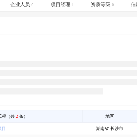
土地交易
>
省市重点项目
>
业主专查
>
项目商机
>
企业人员
项目经理
资质等级
信
0
1
0
拟建项目审批
>
专项债项目
>
土地交易
>
省市重点项目
>
工程（共
2
条）
地区
项目
湖南省-长沙市