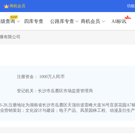
商机会员
功能
高级查询
四库专查
公路库专查
商机会员
AI标讯
高级查询（SVIP）
A
播有限公司
开标记录
>
项目经理带业绩荣誉证书
>
高级查询（SVIP）
A
项目参数
>
项目经理投标记录
>
下浮率
>
技术负责人/专职安全员C证
>
开标记录
>
项目经理带业绩荣誉证书
>
查业主
>
项目分类筛选
>
项目参数
>
项目经理投标记录
>
宏观经济
>
建企舆情
>
注册资金： 1000万人民币
下浮率
>
技术负责人/专职安全员C证
>
政策规划
>
招投标规则
>
查业主
>
项目分类筛选
>
A
登记机关：长沙市岳麓区市场监督管理局
宏观经济
>
建企舆情
>
政策规划
>
招投标规则
>
A
商机会员
3-28,注册地址为湖南省长沙市岳麓区天顶街道雷峰大道36号宜居花园A7栋
业营销策划；文化设计与建设；电子产品、风景园林工程、动漫及衍生产品
业主专查
>
项目商机
>
商机会员
拟建项目审批
>
专项债项目
>