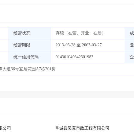
经营状态
存续（在营、开业、在册）
成
经营期限
2013-03-28 至 2063-03-27
登
统一信用代码
914301040642301983
企
道36号宜居花园A7栋201房
限公司
阜城县昊冀市政工程有限公司