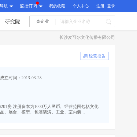
导航
监控订阅
我的收藏
个人中心
注册
登录
研究院
查企业
I标讯
长沙麦可尔文化传播有限公司
标讯精选
>
智能订阅
>
I标讯
经营报告
标讯精选
>
智能订阅
>
建设通大数据研究院
成立时间：2013-03-28
研究报告
>
文章
>
建设通大数据研究院
PI接口
>
市场经营AI云平台
>
研究报告
>
文章
>
PI接口
>
市场经营AI云平台
>
201房,注册资本为1000万人民币。经营范围包括文化
其他服务
、展台、模型、包装装潢、工业、室内装...
会员服务
>
数据导出服务
>
其他服务
人脉服务
>
APP下载
>