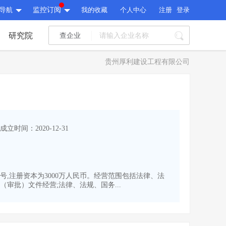
导航
监控订阅
我的收藏
个人中心
注册
登录
研究院
查企业
I标讯
贵州厚利建设工程有限公司
标讯精选
>
智能订阅
>
I标讯
标讯精选
>
智能订阅
>
建设通大数据研究院
成立时间：2020-12-31
研究报告
>
文章
>
建设通大数据研究院
PI接口
>
市场经营AI云平台
>
研究报告
>
文章
>
PI接口
>
市场经营AI云平台
>
6号,注册资本为3000万人民币。经营范围包括法律、法
其他服务
批）文件经营;法律、法规、国务...
会员服务
>
数据导出服务
>
其他服务
人脉服务
>
APP下载
>