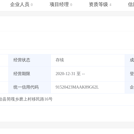
土地交易
>
省市重点项目
>
业主专查
>
项目商机
>
企业人员
项目经理
资质等级
信
0
0
4
拟建项目审批
>
专项债项目
>
土地交易
>
省市重点项目
>
经营状态
存续
成
经营期限
2020-12-31 至 --
登
统一信用代码
91520423MAAK89G62L
企
治县简嘎乡磨上村移民路16号