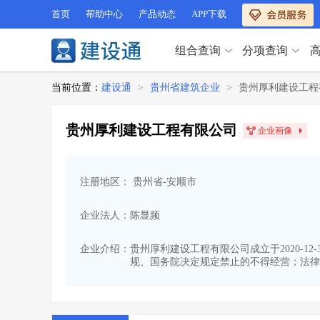
首页
帮助中心
产品动态
APP下载
组合查询
分项查询
分项查询（VIP）
当前位置：
建设通
>
贵州省建筑企业
>
贵州厚利建设工程
查企业
>
查业绩
>
分项查询（VIP）
查资质
>
查人员
>
贵州厚利建设工程有限公司
企业画像
查荣誉
>
查诚信
>
查企业
>
查业绩
>
项目经理
>
信用评价
>
查资质
>
查人员
>
招标信息
>
组合查询
>
注册地区： 贵州省-安顺市
查荣誉
>
查诚信
>
项目经理
>
信用评价
>
企业法人：陈显频
招标信息
>
组合查询
>
行业 / 地区专查
企业介绍：
贵州厚利建设工程有限公司成立于2020-1
规、国务院决定规定禁止的不得经营；法律
四库专查
>
公路库专查
>
行业 / 地区专查
省库业绩查询
>
水利库专查
>
组合查询-广州
>
业绩专查-广州
>
四库专查
>
公路库专查
>