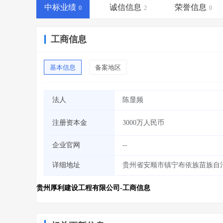
省库业绩查询
>
水利库专查
>
中标业绩
诚信信息
荣誉信息
0
2
0
组合查询-广州
>
业绩专查-广州
>
工商信息
基本信息
备案地区
法人
陈显频
注册资本金
3000万人民币
企业官网
--
详细地址
贵州省安顺市镇宁布依族苗族自
贵州厚利建设工程有限公司-工商信息