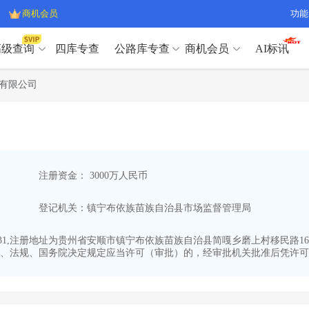
商机会员
功能
高级查询
四库专查
公路库专查
商机会员
AI标讯
高级查询（SVIP）
A
有限公司
开标记录
>
项目经理带业绩荣誉证书
>
高级查询（SVIP）
A
项目参数
>
项目经理投标记录
>
下浮率
>
技术负责人/专职安全员C证
>
开标记录
>
项目经理带业绩荣誉证书
>
查业主
>
项目分类筛选
>
项目参数
>
项目经理投标记录
>
宏观经济
>
建企舆情
>
注册资金： 3000万人民币
下浮率
>
技术负责人/专职安全员C证
>
政策规划
>
招投标规则
>
查业主
>
项目分类筛选
>
A
登记机关：镇宁布依族苗族自治县市场监督管理局
宏观经济
>
建企舆情
>
政策规划
>
招投标规则
>
A
商机会员
2-31,注册地址为贵州省安顺市镇宁布依族苗族自治县简嘎乡磨上村移民路1
、法规、国务院决定规定应当许可（审批）的，经审批机关批准后凭许可（审
业主专查
>
项目商机
>
商机会员
拟建项目审批
>
专项债项目
>