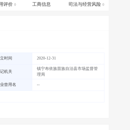
会员服务
>
数据导出服务
>
用评价
工商信息
司法与经营风险
0
0
人脉服务
>
APP下载
>
立时间
2020-12-31
镇宁布依族苗族自治县市场监督管
记机关
理局
业曾用名
--