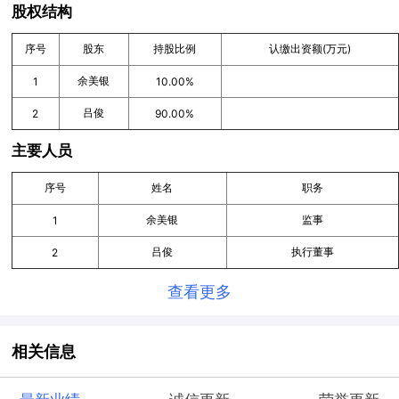
股权结构
序号
股东
持股比例
认缴出资额(万元)
余美银
1
10.00%
吕俊
2
90.00%
主要人员
序号
姓名
职务
余美银
监事
1
吕俊
执行董事
2
查看更多
相关信息