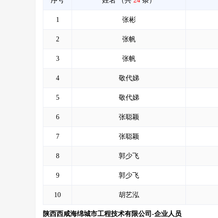
序号
姓名
（共
24
条）
1
张彬
2
张帆
3
张帆
4
敬代娣
5
敬代娣
6
张聪颖
7
张聪颖
8
郭少飞
9
郭少飞
10
胡艺泓
陕西西咸海绵城市工程技术有限公司-企业人员