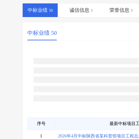
省库业绩查询
>
水利库专查
>
中标业绩
诚信信息
荣誉信息
组合查询-广州
50
>
业绩专查-广州
0
>
9
中标业绩 50
序号
最新中标项目
1
2026年4月中标陕西省某科普馆项目工程