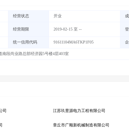
经营状态
开业
成
经营期限
2019-02-15 至 --
登
统一信用代码
91611104MA6TKP1F05
企
南段尚业路总部经济园5号楼4层403室
公司
江苏玖昱源电力工程有限公司
司
章丘市广顺新机械制造有限公司