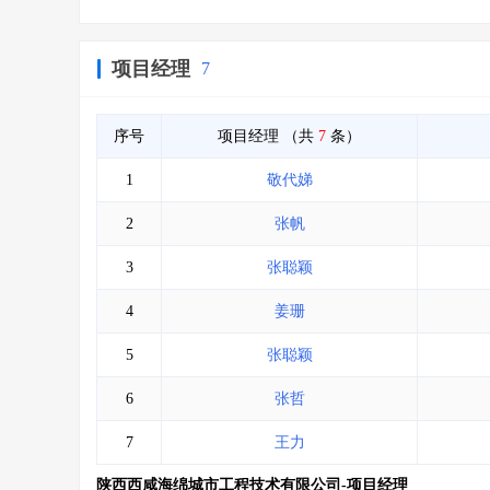
项目经理
7
序号
项目经理
（共
7
条）
1
敬代娣
2
张帆
3
张聪颖
4
姜珊
5
张聪颖
6
张哲
7
王力
陕西西咸海绵城市工程技术有限公司-项目经理