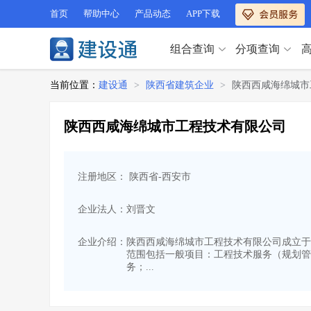
首页
帮助中心
产品动态
APP下载
组合查询
分项查询
分项查询（VIP）
当前位置：
建设通
>
陕西省建筑企业
>
陕西西咸海绵城市
查企业
>
查业绩
>
分项查询（VIP）
查资质
>
查人员
>
陕西西咸海绵城市工程技术有限公司
查荣誉
>
查诚信
>
查企业
>
查业绩
>
项目经理
>
信用评价
>
查资质
>
查人员
>
招标信息
>
组合查询
>
注册地区： 陕西省-西安市
查荣誉
>
查诚信
>
项目经理
>
信用评价
>
企业法人：刘晋文
招标信息
>
组合查询
>
行业 / 地区专查
企业介绍：
陕西西咸海绵城市工程技术有限公司成立于20
范围包括一般项目：工程技术服务（规划管
四库专查
>
公路库专查
>
行业 / 地区专查
务；...
省库业绩查询
>
水利库专查
>
组合查询-广州
>
业绩专查-广州
>
四库专查
>
公路库专查
>