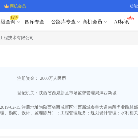
商机会员
功能
高级查询
四库专查
公路库专查
商机会员
AI标讯
高级查询（SVIP）
A
工程技术有限公司
开标记录
>
项目经理带业绩荣誉证书
>
高级查询（SVIP）
A
项目参数
>
项目经理投标记录
>
下浮率
>
技术负责人/专职安全员C证
>
开标记录
>
项目经理带业绩荣誉证书
>
查业主
>
项目分类筛选
>
项目参数
>
项目经理投标记录
>
宏观经济
>
建企舆情
>
注册资金： 2000万人民币
下浮率
>
技术负责人/专职安全员C证
>
政策规划
>
招投标规则
>
查业主
>
项目分类筛选
>
A
登记机关：陕西省西咸新区市场监督管理局沣西新城分局
宏观经济
>
建企舆情
>
政策规划
>
招投标规则
>
A
商机会员
19-02-15,注册地址为陕西省西咸新区沣西新城秦皇大道南段尚业路总部经
理、勘察、设计、监理除外）；工程管理服务；规划设计管理；水利相关
业主专查
>
项目商机
>
商机会员
拟建项目审批
>
专项债项目
>