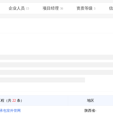
土地交易
>
省市重点项目
>
业主专查
>
项目商机
>
企业人员
项目经理
资质等级
拟建项目审批
15
>
专项债项目
36
>
3
土地交易
>
省市重点项目
>
工程（共
22
条）
地区
总承包室外管网
陕西省-