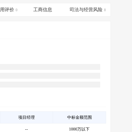
会员服务
>
数据导出服务
>
信用评价
工商信息
司法与经营风险
0
8
人脉服务
>
APP下载
>
项目经理
中标金额范围
--
1000万以下