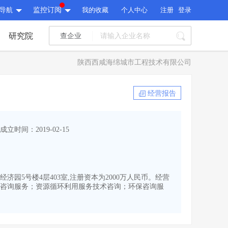
导航
监控订阅
我的收藏
个人中心
注册
登录
研究院
查企业
I标讯
陕西西咸海绵城市工程技术有限公司
标讯精选
>
智能订阅
>
I标讯
经营报告
标讯精选
>
智能订阅
>
建设通大数据研究院
成立时间：2019-02-15
研究报告
>
文章
>
建设通大数据研究院
PI接口
>
市场经营AI云平台
>
研究报告
>
文章
>
PI接口
>
市场经营AI云平台
>
济园5号楼4层403室,注册资本为2000万人民币。经营
其他服务
咨询服务；资源循环利用服务技术咨询；环保咨询服
会员服务
>
数据导出服务
>
其他服务
人脉服务
>
APP下载
>