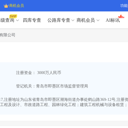
商机会员
功能
高级查询
四库专查
公路库专查
商机会员
AI标讯
高级查询（SVIP）
A
有限公司
开标记录
>
项目经理带业绩荣誉证书
>
高级查询（SVIP）
A
项目参数
>
项目经理投标记录
>
下浮率
>
技术负责人/专职安全员C证
>
开标记录
>
项目经理带业绩荣誉证书
>
查业主
>
项目分类筛选
>
项目参数
>
项目经理投标记录
>
宏观经济
>
建企舆情
>
注册资金： 3000万人民币
下浮率
>
技术负责人/专职安全员C证
>
政策规划
>
招投标规则
>
查业主
>
项目分类筛选
>
A
登记机关：青岛市即墨区市场监督管理局
宏观经济
>
建企舆情
>
政策规划
>
招投标规则
>
A
商机会员
-17,注册地址为山东省青岛市即墨区潮海街道办事处鹤山路369-12号,注
工程及设计、市政道路工程、园林绿化工程；建筑工程机械与设备租赁；建
业主专查
>
项目商机
>
商机会员
拟建项目审批
>
专项债项目
>