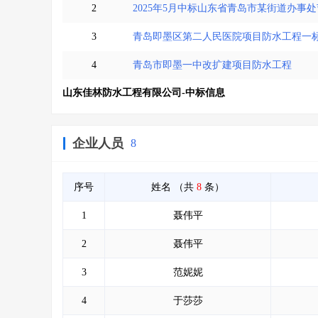
2
2025年5月中标山东省青岛市某街道办事
3
青岛即墨区第二人民医院项目防水工程一
4
青岛市即墨一中改扩建项目防水工程
山东佳林防水工程有限公司-中标信息
企业人员
8
序号
姓名
（共
8
条）
1
聂伟平
2
聂伟平
3
范妮妮
4
于莎莎