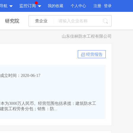
导航
监控订阅
我的收藏
个人中心
注册
登录
研究院
查企业
I标讯
山东佳林防水工程有限公司
标讯精选
>
智能订阅
>
I标讯
经营报告
标讯精选
>
智能订阅
>
建设通大数据研究院
成立时间：2020-06-17
研究报告
>
文章
>
建设通大数据研究院
PI接口
>
市场经营AI云平台
>
研究报告
>
文章
>
PI接口
>
市场经营AI云平台
>
册资本为3000万人民币。经营范围包括承揽：建筑防水工
其他服务
筑工程劳务分包；销售：防...
会员服务
>
数据导出服务
>
其他服务
人脉服务
>
APP下载
>