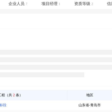
土地交易
>
省市重点项目
>
业主专查
>
项目商机
>
企业人员
项目经理
资质等级
信
7
1
2
拟建项目审批
>
专项债项目
>
土地交易
>
省市重点项目
>
工程（共
2
条）
地区
某标段
山东省-青岛市