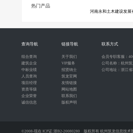
热门产品
河南永和土木建设发展
查询导航
链接导航
联系方式
组合查询
关于我们
会员专职客服：400-
建筑企业
VIP服务
公司名称：杭州筑
中标业绩
招贤纳士
公司地址：浙江省杭
人员查询
筑龙官网
项目经理
友情链接
资质等级
网站地图
企业荣誉
联系我们
诚信信息
版权声明
©2008-现在 ICP证:浙B2-20080280
版权所有 杭州筑龙信息技术