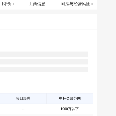
会员服务
>
数据导出服务
>
用评价
工商信息
司法与经营风险
1
0
人脉服务
>
APP下载
>
项目经理
中标金额范围
--
1000万以下