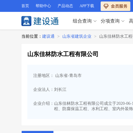
首页
帮助中心
产品动态
APP下载
组合查询
分项查询
分项查询（VIP）
当前位置：
建设通
>
山东省建筑企业
>
山东佳林防水工程
查企业
>
查业绩
>
分项查询（VIP）
查资质
>
查人员
>
山东佳林防水工程有限公司
查荣誉
>
查诚信
>
查企业
>
查业绩
>
项目经理
>
信用评价
>
查资质
>
查人员
>
招标信息
>
组合查询
>
注册地区： 山东省-青岛市
查荣誉
>
查诚信
>
项目经理
>
信用评价
>
企业法人：刘长江
招标信息
>
组合查询
>
行业 / 地区专查
企业介绍：
山东佳林防水工程有限公司成立于2020-06
程、防腐保温工程、水利工程、室内外装饰
四库专查
>
公路库专查
>
行业 / 地区专查
省库业绩查询
>
水利库专查
>
组合查询-广州
>
业绩专查-广州
>
四库专查
>
公路库专查
>