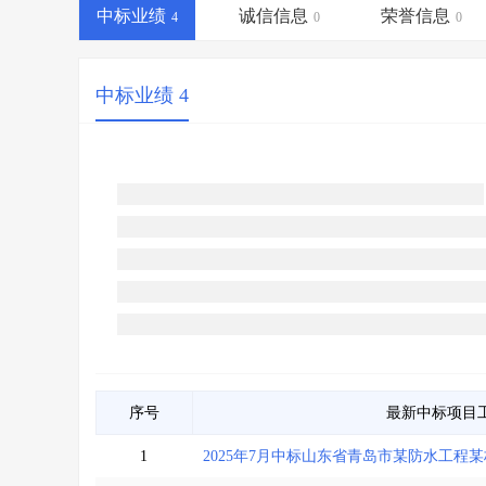
省库业绩查询
>
水利库专查
>
中标业绩
诚信信息
荣誉信息
4
0
0
组合查询-广州
>
业绩专查-广州
>
中标业绩 4
序号
最新中标项目
1
2025年7月中标山东省青岛市某防水工程