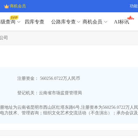
商机会员
功能
高级查询
四库专查
公路库专查
商机会员
AI标讯
高级查询（SVIP）
A
公司
开标记录
>
项目经理带业绩荣誉证书
>
高级查询（SVIP）
A
项目参数
>
项目经理投标记录
>
下浮率
>
技术负责人/专职安全员C证
>
开标记录
>
项目经理带业绩荣誉证书
>
查业主
>
项目分类筛选
>
项目参数
>
项目经理投标记录
>
宏观经济
>
建企舆情
>
注册资金： 560256.0722万人民币
下浮率
>
技术负责人/专职安全员C证
>
政策规划
>
招投标规则
>
查业主
>
项目分类筛选
>
A
登记机关：云南省市场监督管理局
宏观经济
>
建企舆情
>
政策规划
>
招投标规则
>
A
商机会员
2,注册地址为云南省昆明市西山区红塔东路6号,注册资本为560256.07
电力技术、管理咨询；组织文化艺术交流活动（不含演出）；承办会议及商
业主专查
>
项目商机
>
商机会员
拟建项目审批
>
专项债项目
>