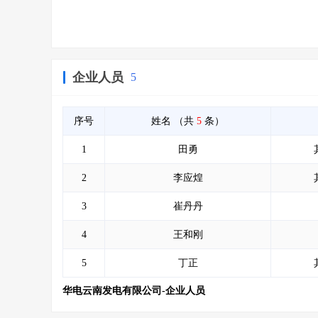
企业人员
5
序号
姓名
（共
5
条）
1
田勇
2
李应煌
3
崔丹丹
4
王和刚
5
丁正
华电云南发电有限公司-企业人员