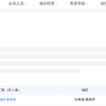
土地交易
>
省市重点项目
>
业主专查
>
项目商机
>
企业人员
项目经理
资质等级
信
5
7
1
拟建项目审批
>
专项债项目
>
土地交易
>
省市重点项目
>
工程（共
6
条）
地区
电项目某标段
云南省-曲靖市