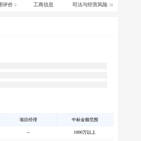
会员服务
>
数据导出服务
>
用评价
工商信息
司法与经营风险
0
58
人脉服务
>
APP下载
>
项目经理
中标金额范围
--
1000万以上