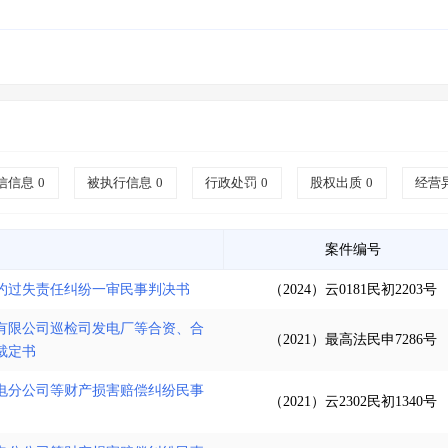
信信息
0
被执行信息
0
行政处罚
0
股权出质
0
经营
案件编号
约过失责任纠纷一审民事判决书
（2024）云0181民初2203号
有限公司巡检司发电厂等合资、合
（2021）最高法民申7286号
裁定书
电分公司等财产损害赔偿纠纷民事
（2021）云2302民初1340号