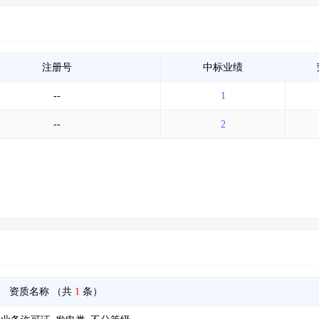
注册号
中标业绩
--
1
--
2
资质名称
（共
1
条）