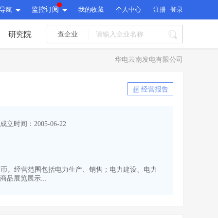
导航
监控订阅
我的收藏
个人中心
注册
登录
研究院
查企业
I标讯
华电云南发电有限公司
标讯精选
>
智能订阅
>
I标讯
经营报告
标讯精选
>
智能订阅
>
建设通大数据研究院
成立时间：2005-06-22
研究报告
>
文章
>
建设通大数据研究院
PI接口
>
市场经营AI云平台
>
研究报告
>
文章
>
PI接口
>
市场经营AI云平台
>
22万人民币。经营范围包括电力生产、销售；电力建设、电力
其他服务
品展览展示...
会员服务
>
数据导出服务
>
其他服务
人脉服务
>
APP下载
>