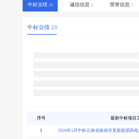
省库业绩查询
>
水利库专查
>
中标业绩
诚信信息
荣誉信息
23
0
1
组合查询-广州
>
业绩专查-广州
>
中标业绩 23
序号
最新中标项目
1
2026年5月中标云南省曲靖市某新能源风