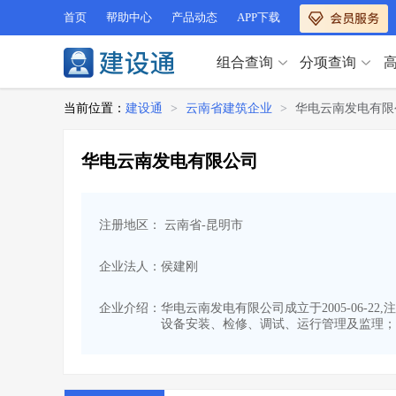
首页
帮助中心
产品动态
APP下载
组合查询
分项查询
分项查询（VIP）
当前位置：
建设通
>
云南省建筑企业
>
华电云南发电有限
查企业
>
查业绩
>
分项查询（VIP）
查资质
>
查人员
>
华电云南发电有限公司
查荣誉
>
查诚信
>
查企业
>
查业绩
>
项目经理
>
信用评价
>
查资质
>
查人员
>
招标信息
>
组合查询
>
注册地区： 云南省-昆明市
查荣誉
>
查诚信
>
项目经理
>
信用评价
>
企业法人：侯建刚
招标信息
>
组合查询
>
行业 / 地区专查
企业介绍：
华电云南发电有限公司成立于2005-06-2
设备安装、检修、调试、运行管理及监理；
四库专查
>
公路库专查
>
行业 / 地区专查
省库业绩查询
>
水利库专查
>
组合查询-广州
>
业绩专查-广州
>
四库专查
>
公路库专查
>