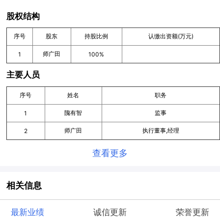
股权结构
序号
股东
持股比例
认缴出资额(万元)
师广田
1
100%
主要人员
序号
姓名
职务
隗有智
监事
1
师广田
执行董事,经理
2
查看更多
相关信息
最新业绩
诚信更新
荣誉更新