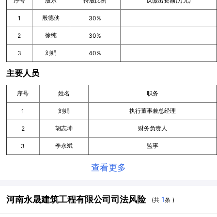
序号
股东
持股比例
认缴出资额(万元)
殷德侠
1
30%
徐纯
2
30%
刘娟
3
40%
主要人员
序号
姓名
职务
刘娟
执行董事兼总经理
1
胡志坤
财务负责人
2
季永斌
监事
3
查看更多
河南永晟建筑工程有限公司司法风险
1
(共
条 )