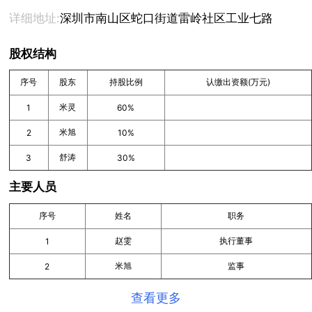
详细地址:
深圳市南山区蛇口街道雷岭社区工业七路25号-1万
股权结构
序号
股东
持股比例
认缴出资额(万元)
米灵
1
60%
米旭
2
10%
舒涛
3
30%
主要人员
序号
姓名
职务
赵雯
执行董事
1
米旭
监事
2
查看更多