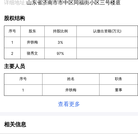
详细地址:
山东省济南市市中区同福街小区三号楼底商南段
股权结构
序号
股东
持股比例
认缴出资额(万元)
井轶梅
1
3%
骆秀文
2
97%
主要人员
序号
姓名
职务
井轶梅
董事
1
查看更多
相关信息