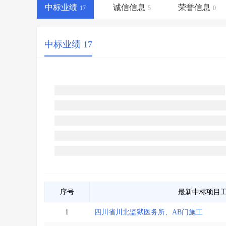
省库业绩查询
>
水利库专查
>
中标业绩
诚信信息
荣誉信息
17
5
0
组合查询-广州
>
业绩专查-广州
>
中标业绩 17
序号
最新中标项目
1
四川省川北监狱医务所、AB门施工