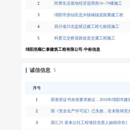
2
民警生活基地经济适用房1#--7#楼施工
3
绵阳市游仙区忠兴镇城镇道路重建工程
4
四川省川北监狱迁建工程七标段施工
5
科委立交桥道路改造交通工程施工
绵阳浩顺仁泰建筑工程有限公司-中标信息
诚信信息
5
序号
1
因资质证书未按要求换证，2016年绵阳市
2
因《安全生产许可证》已失效，在未取得安
3
因汇川·喜来公社工程项目负责人缺岗存在1