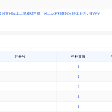
及时支付民工工资和材料费，民工及材料商数次群体上访，被通报
注册号
中标业绩
--
1
--
1
--
4
--
1
--
1