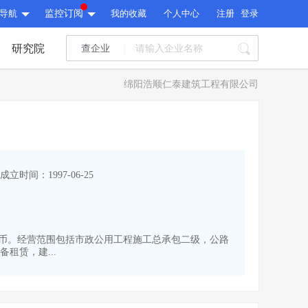
导航
监控订阅
我的收藏
个人中心
注册
登录
研究院
查企业
I标讯
绵阳浩顺仁泰建筑工程有限公司
标讯精选
>
智能订阅
>
I标讯
标讯精选
>
智能订阅
>
建设通大数据研究院
成立时间：1997-06-25
研究报告
>
文章
>
建设通大数据研究院
PI接口
>
市场经营AI云平台
>
研究报告
>
文章
>
PI接口
>
市场经营AI云平台
>
0万人民币。经营范围包括市政公用工程施工总承包二级，公路
其他服务
租赁，建...
会员服务
>
数据导出服务
>
其他服务
人脉服务
>
APP下载
>