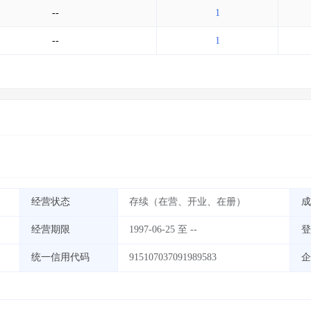
--
1
--
1
经营状态
存续（在营、开业、在册）
成
经营期限
1997-06-25 至 --
登
统一信用代码
915107037091989583
企