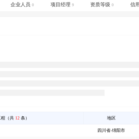
土地交易
>
省市重点项目
>
业主专查
>
项目商机
>
企业人员
项目经理
资质等级
信
0
9
0
拟建项目审批
>
专项债项目
>
土地交易
>
省市重点项目
>
工程（共
12
条）
地区
四川省-绵阳市