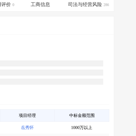
会员服务
>
数据导出服务
>
用评价
工商信息
司法与经营风险
0
286
人脉服务
>
APP下载
>
项目经理
中标金额范围
岳秀怀
1000万以上