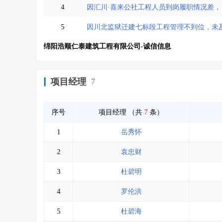
4
因汇川·喜来公社工程人员到岗履职情况差，
5
因川北监狱迁建七标段工程管理不到位，未
绵阳浩顺仁泰建筑工程有限公司-诚信信息
项目经理
7
序号
项目经理
（共
7
条）
1
岳秀怀
2
袁忠财
3
杜碧明
4
罗伦洪
5
杜碧海