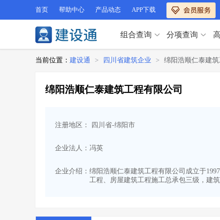
首页
帮助中心
产品动态
APP下载
组合查询
分项查询
分项查询（VIP）
当前位置：
建设通
>
四川省建筑企业
>
绵阳浩顺仁泰建筑
查企业
>
查业绩
>
分项查询（VIP）
查资质
>
查人员
>
绵阳浩顺仁泰建筑工程有限公司
查荣誉
>
查诚信
>
查企业
>
查业绩
>
项目经理
>
信用评价
>
查资质
>
查人员
>
招标信息
>
组合查询
>
注册地区： 四川省-绵阳市
查荣誉
>
查诚信
>
项目经理
>
信用评价
>
企业法人：冯英
招标信息
>
组合查询
>
行业 / 地区专查
企业介绍：
绵阳浩顺仁泰建筑工程有限公司成立于1997
工程、房屋建筑工程施工总承包三级，建筑
四库专查
>
公路库专查
>
行业 / 地区专查
省库业绩查询
>
水利库专查
>
组合查询-广州
>
业绩专查-广州
>
四库专查
>
公路库专查
>