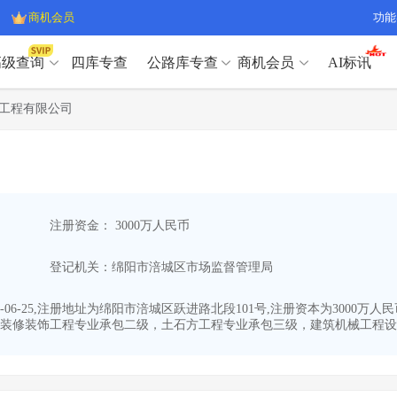
商机会员
功能
高级查询
四库专查
公路库专查
商机会员
AI标讯
高级查询（SVIP）
A
工程有限公司
开标记录
>
项目经理带业绩荣誉证书
>
高级查询（SVIP）
A
项目参数
>
项目经理投标记录
>
下浮率
>
技术负责人/专职安全员C证
>
开标记录
>
项目经理带业绩荣誉证书
>
查业主
>
项目分类筛选
>
项目参数
>
项目经理投标记录
>
宏观经济
>
建企舆情
>
注册资金： 3000万人民币
下浮率
>
技术负责人/专职安全员C证
>
政策规划
>
招投标规则
>
查业主
>
项目分类筛选
>
A
登记机关：绵阳市涪城区市场监督管理局
宏观经济
>
建企舆情
>
政策规划
>
招投标规则
>
A
商机会员
-06-25,注册地址为绵阳市涪城区跃进路北段101号,注册资本为300
装修装饰工程专业承包二级，土石方工程专业承包三级，建筑机械工程设备
业主专查
>
项目商机
>
商机会员
拟建项目审批
>
专项债项目
>