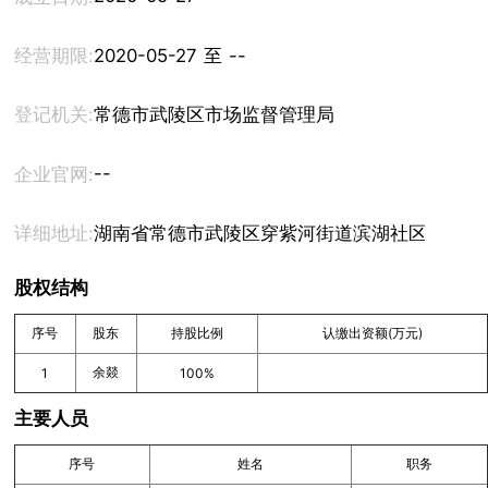
经营期限:
2020-05-27 至 --
登记机关:
常德市武陵区市场监督管理局
--
企业官网:
详细地址:
湖南省常德市武陵区穿紫河街道滨湖社区武陵大道
股权结构
序号
股东
持股比例
认缴出资额(万元)
余燚
1
100%
主要人员
序号
姓名
职务