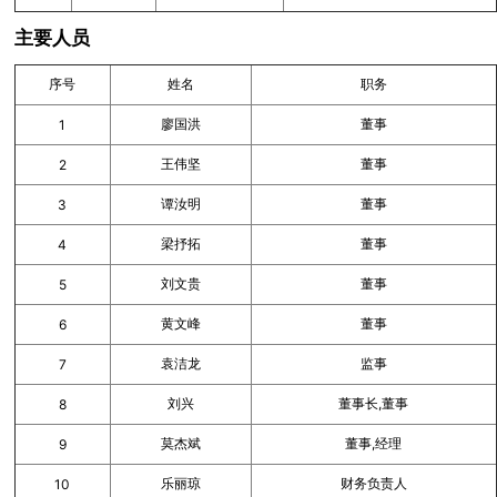
主要人员
序号
姓名
职务
廖国洪
董事
1
王伟坚
董事
2
谭汝明
董事
3
梁抒拓
董事
4
刘文贵
董事
5
黄文峰
董事
6
袁洁龙
监事
7
刘兴
董事长,董事
8
莫杰斌
董事,经理
9
乐丽琼
财务负责人
10