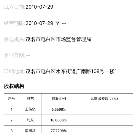
2010-07-29
成立日期:
经营期限:
2010-07-29 至 --
登记机关:
茂名市电白区市场监督管理局
--
企业官网:
详细地址:
茂名市电白区水东街道广南路108号一楼101室
股权结构
序号
股东
持股比例
认缴出资额(万元)
王伟坚
1
5.5596%
刘兴
2
16.6606%
廖国洪
3
77.7798%