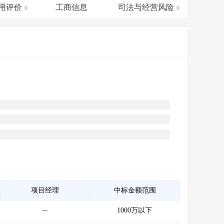
会员服务
>
数据导出服务
>
用评价
工商信息
司法与经营风险
0
0
人脉服务
>
APP下载
>
项目经理
中标金额范围
--
1000万以下