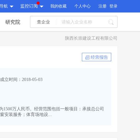
导航
监控订阅
我的收藏
个人中心
注册
登录
研究院
查企业
I标讯
陕西长崇建设工程有限公司
标讯精选
>
智能订阅
>
I标讯
经营报告
标讯精选
>
智能订阅
>
建设通大数据研究院
成立时间：2018-05-03
研究报告
>
文章
>
建设通大数据研究院
PI接口
>
市场经营AI云平台
>
研究报告
>
文章
>
PI接口
>
市场经营AI云平台
>
资本为1500万人民币。经营范围包括一般项目：承接总公司
其他服务
安装服务；体育场地设...
会员服务
>
数据导出服务
>
其他服务
人脉服务
>
APP下载
>