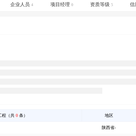
土地交易
>
省市重点项目
>
业主专查
>
项目商机
>
企业人员
项目经理
资质等级
信
4
0
5
拟建项目审批
>
专项债项目
>
土地交易
>
省市重点项目
>
工程（共
0
条）
地区
陕西省-