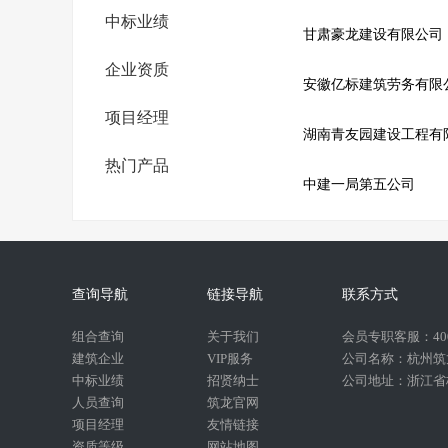
中标业绩
甘肃豪龙建设有限公司
企业资质
安徽亿标建筑劳务有限
项目经理
湖南青友园建设工程有
热门产品
中建一局第五公司
查询导航
链接导航
联系方式
组合查询
关于我们
会员专职客服：400-
建筑企业
VIP服务
公司名称：杭州筑
中标业绩
招贤纳士
公司地址：浙江省杭
人员查询
筑龙官网
项目经理
友情链接
资质等级
网站地图