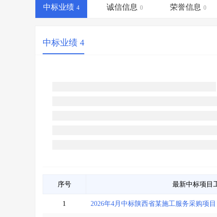
省库业绩查询
>
水利库专查
>
中标业绩
诚信信息
荣誉信息
4
0
0
组合查询-广州
>
业绩专查-广州
>
中标业绩 4
序号
最新中标项目
1
2026年4月中标陕西省某施工服务采购项目