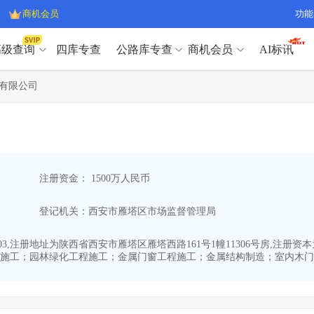
商机会员
功能
高级查询
四库专查
公路库专查
商机会员
AI标讯
高级查询（SVIP）
A
有限公司
开标记录
>
项目经理带业绩荣誉证书
>
高级查询（SVIP）
A
项目参数
>
项目经理投标记录
>
下浮率
>
技术负责人/专职安全员C证
>
开标记录
>
项目经理带业绩荣誉证书
>
查业主
>
项目分类筛选
>
项目参数
>
项目经理投标记录
>
宏观经济
>
建企舆情
>
注册资金： 1500万人民币
下浮率
>
技术负责人/专职安全员C证
>
政策规划
>
招投标规则
>
查业主
>
项目分类筛选
>
A
登记机关：西安市雁塔区市场监督管理局
宏观经济
>
建企舆情
>
政策规划
>
招投标规则
>
A
商机会员
-03,注册地址为陕西省西安市雁塔区雁塔西路161号1幢11306号房,注册
施工；园林绿化工程施工；金属门窗工程施工；金属结构制造；室内木门窗
业主专查
>
项目商机
>
商机会员
拟建项目审批
>
专项债项目
>