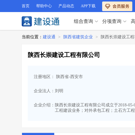
首页
帮助中心
产品动态
APP下载
组合查询
分项查询
分项查询（VIP）
当前位置：
建设通
>
陕西省建筑企业
>
陕西长崇建设工程
查企业
>
查业绩
>
分项查询（VIP）
查资质
>
查人员
>
陕西长崇建设工程有限公司
查荣誉
>
查诚信
>
查企业
>
查业绩
>
项目经理
>
信用评价
>
查资质
>
查人员
>
招标信息
>
组合查询
>
注册地区： 陕西省-西安市
查荣誉
>
查诚信
>
项目经理
>
信用评价
>
企业法人：刘明
招标信息
>
组合查询
>
行业 / 地区专查
企业介绍：
陕西长崇建设工程有限公司成立于2018-05
工程建设业务；对外承包工程；土石方工程
四库专查
>
公路库专查
>
行业 / 地区专查
省库业绩查询
>
水利库专查
>
组合查询-广州
>
业绩专查-广州
>
四库专查
>
公路库专查
>