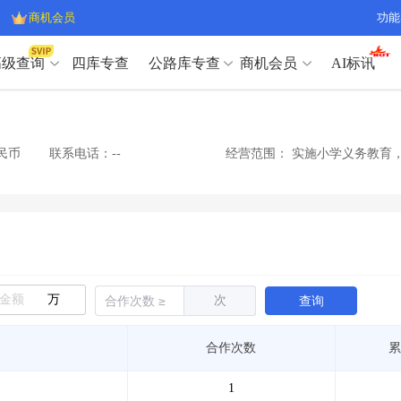
商机会员
功能
高级查询
四库专查
公路库专查
商机会员
AI标讯
高级查询（SVIP）
A
开标记录
>
项目经理带业绩荣誉证书
>
高级查询（SVIP）
A
项目参数
>
项目经理投标记录
>
民币
联系电话：--
经营范围：
实施小学义务教育，
下浮率
>
技术负责人/专职安全员C证
>
开标记录
>
项目经理带业绩荣誉证书
>
查业主
>
项目分类筛选
>
项目参数
>
项目经理投标记录
>
宏观经济
>
建企舆情
>
下浮率
>
技术负责人/专职安全员C证
>
政策规划
>
招投标规则
>
查业主
>
项目分类筛选
>
A
宏观经济
>
建企舆情
>
万
次
查询
政策规划
>
招投标规则
>
A
商机会员
合作次数
累
业主专查
>
项目商机
>
商机会员
拟建项目审批
>
专项债项目
>
1