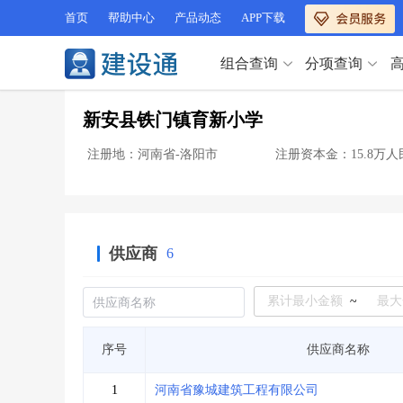
首页
帮助中心
产品动态
APP下载
组合查询
分项查询
分项查询（VIP）
新安县铁门镇育新小学
查企业
>
查业绩
>
分项查询（VIP）
查资质
>
查人员
>
注册地：河南省-洛阳市
注册资本金：15.8万人
查荣誉
>
查诚信
>
查企业
>
查业绩
>
项目经理
>
信用评价
>
查资质
>
查人员
>
招标信息
>
组合查询
>
查荣誉
>
查诚信
>
供应商
6
项目经理
>
信用评价
>
招标信息
>
组合查询
>
行业 / 地区专查
~
四库专查
>
公路库专查
>
行业 / 地区专查
序号
供应商名称
省库业绩查询
>
水利库专查
>
组合查询-广州
>
业绩专查-广州
>
四库专查
>
公路库专查
>
1
河南省豫城建筑工程有限公司