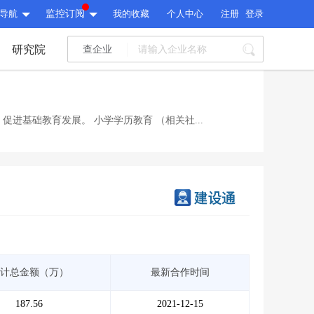
导航
监控订阅
我的收藏
个人中心
注册
登录
研究院
查企业
I标讯
标讯精选
>
智能订阅
>
I标讯
促进基础教育发展。 小学学历教育 （相关社...
标讯精选
>
智能订阅
>
建设通大数据研究院
研究报告
>
文章
>
建设通大数据研究院
PI接口
>
市场经营AI云平台
>
研究报告
>
文章
>
PI接口
>
市场经营AI云平台
>
其他服务
计总金额（万）
最新合作时间
会员服务
>
数据导出服务
>
其他服务
人脉服务
>
APP下载
>
187.56
2021-12-15