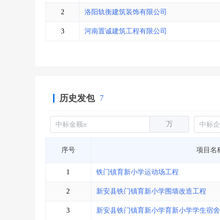
省库业绩查询
>
水利库专查
>
2
洛阳轨衡建筑装饰有限公司
组合查询-广州
>
业绩专查-广州
>
3
河南置诚建筑工程有限公司
历史发包
7
万
序号
项目名
1
铁门镇育新小学运动场工程
2
新安县铁门镇育新小学围墙改造工程
3
新安县铁门镇育新小学育新小学学生宿舍