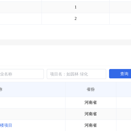
土地交易
>
省市重点项目
>
业主专查
>
项目商机
>
1
拟建项目审批
>
专项债项目
>
土地交易
>
省市重点项目
>
2
查询
称
省份
河南省
河南省
楼项目
河南省