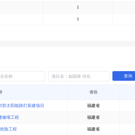
土地交易
>
省市重点项目
>
业主专查
>
项目商机
>
1
拟建项目审批
>
专项债项目
>
土地交易
>
省市重点项目
>
1
查询
称
省份
道村部太阳能路灯新建项目
福建省
楼修缮工程
福建省
抢险工程
福建省