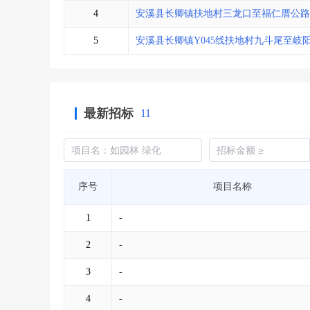
4
安溪县长卿镇扶地村三龙口至福仁厝公路
5
安溪县长卿镇Y045线扶地村九斗尾至岐
最新招标
11
序号
项目名称
1
-
2
-
3
-
4
-