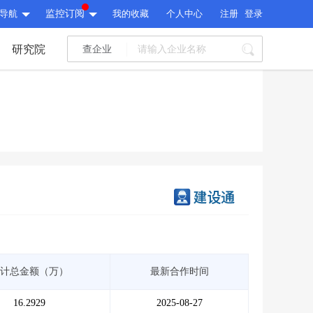
导航
监控订阅
我的收藏
个人中心
注册
登录
研究院
查企业
I标讯
标讯精选
>
智能订阅
>
I标讯
标讯精选
>
智能订阅
>
建设通大数据研究院
研究报告
>
文章
>
建设通大数据研究院
PI接口
>
市场经营AI云平台
>
研究报告
>
文章
>
PI接口
>
市场经营AI云平台
>
其他服务
计总金额（万）
最新合作时间
会员服务
>
数据导出服务
>
其他服务
人脉服务
>
APP下载
>
16.2929
2025-08-27