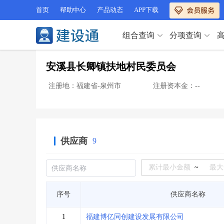
首页
帮助中心
产品动态
APP下载
组合查询
分项查询
分项查询（VIP）
安溪县长卿镇扶地村民委员会
查企业
>
查业绩
>
分项查询（VIP）
查资质
>
查人员
>
注册地：福建省-泉州市
注册资本金：--
查荣誉
>
查诚信
>
查企业
>
查业绩
>
项目经理
>
信用评价
>
查资质
>
查人员
>
招标信息
>
组合查询
>
查荣誉
>
查诚信
>
供应商
9
项目经理
>
信用评价
>
招标信息
>
组合查询
>
行业 / 地区专查
~
四库专查
>
公路库专查
>
行业 / 地区专查
序号
供应商名称
省库业绩查询
>
水利库专查
>
组合查询-广州
>
业绩专查-广州
>
四库专查
>
公路库专查
>
1
福建博亿同创建设发展有限公司