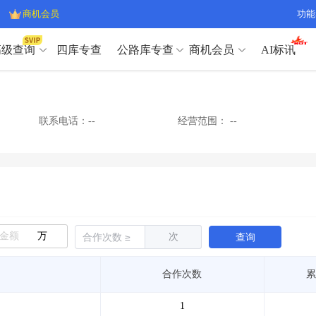
商机会员
功能
高级查询
四库专查
公路库专查
商机会员
AI标讯
高级查询（SVIP）
A
开标记录
>
项目经理带业绩荣誉证书
>
高级查询（SVIP）
A
项目参数
>
项目经理投标记录
>
联系电话：--
经营范围：
--
下浮率
>
技术负责人/专职安全员C证
>
开标记录
>
项目经理带业绩荣誉证书
>
查业主
>
项目分类筛选
>
项目参数
>
项目经理投标记录
>
宏观经济
>
建企舆情
>
下浮率
>
技术负责人/专职安全员C证
>
政策规划
>
招投标规则
>
查业主
>
项目分类筛选
>
A
宏观经济
>
建企舆情
>
万
次
查询
政策规划
>
招投标规则
>
A
商机会员
合作次数
累
业主专查
>
项目商机
>
商机会员
拟建项目审批
>
专项债项目
>
1