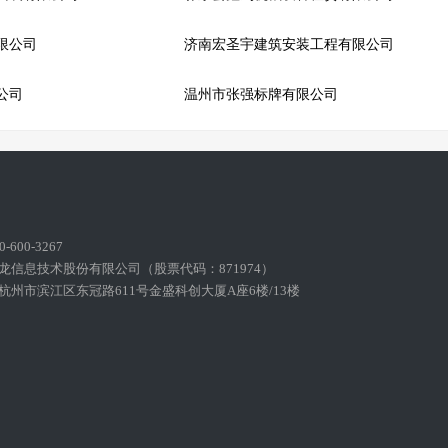
限公司
济南宏圣宇建筑安装工程有限公司
公司
温州市张强标牌有限公司
600-3267
龙信息技术股份有限公司（股票代码：871974）
州市滨江区东冠路611号金盛科创大厦A座6楼/13楼