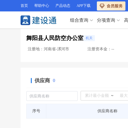
首页
帮助中心
产品动态
APP下载
组合查询
分项查询
分项查询（VIP）
舞阳县人民防空办公室
机关
查企业
>
查业绩
>
分项查询（VIP）
查资质
>
查人员
>
注册地：河南省-漯河市
注册资本金：--
查荣誉
>
查诚信
>
查企业
>
查业绩
>
项目经理
>
信用评价
>
查资质
>
查人员
>
招标信息
>
组合查询
>
查荣誉
>
查诚信
>
供应商
0
项目经理
>
信用评价
>
招标信息
>
组合查询
>
行业 / 地区专查
~
四库专查
>
公路库专查
>
行业 / 地区专查
序号
供应商名称
省库业绩查询
>
水利库专查
>
组合查询-广州
>
业绩专查-广州
>
四库专查
>
公路库专查
>