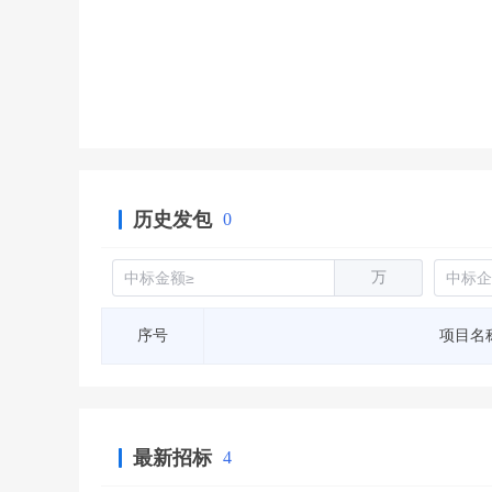
省库业绩查询
>
水利库专查
>
组合查询-广州
>
业绩专查-广州
>
历史发包
0
万
序号
项目名
最新招标
4