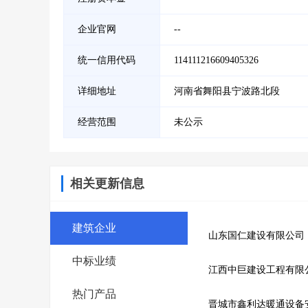
企业官网
--
统一信用代码
114111216609405326
详细地址
河南省舞阳县宁波路北段
经营范围
未公示
相关更新信息
建筑企业
山东国仁建设有限公司
中标业绩
江西中巨建设工程有限
热门产品
晋城市鑫利达暖通设备