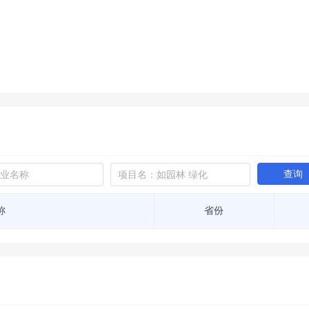
土地交易
>
省市重点项目
>
业主专查
>
项目商机
>
拟建项目审批
>
专项债项目
>
土地交易
>
省市重点项目
>
查询
称
省份