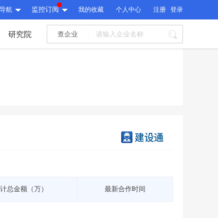
导航
监控订阅
我的收藏
个人中心
注册
登录
研究院
查企业
I标讯
标讯精选
>
智能订阅
>
I标讯
标讯精选
>
智能订阅
>
建设通大数据研究院
研究报告
>
文章
>
建设通大数据研究院
PI接口
>
市场经营AI云平台
>
研究报告
>
文章
>
PI接口
>
市场经营AI云平台
>
其他服务
计总金额（万）
最新合作时间
会员服务
>
数据导出服务
>
其他服务
人脉服务
>
APP下载
>