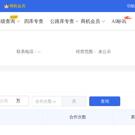
商机会员
功能
高级查询
四库专查
公路库专查
商机会员
AI标讯
高级查询（SVIP）
A
开标记录
>
项目经理带业绩荣誉证书
>
高级查询（SVIP）
A
项目参数
>
项目经理投标记录
>
联系电话：--
经营范围：
未公示
下浮率
>
技术负责人/专职安全员C证
>
开标记录
>
项目经理带业绩荣誉证书
>
查业主
>
项目分类筛选
>
项目参数
>
项目经理投标记录
>
宏观经济
>
建企舆情
>
下浮率
>
技术负责人/专职安全员C证
>
政策规划
>
招投标规则
>
查业主
>
项目分类筛选
>
A
宏观经济
>
建企舆情
>
万
次
查询
政策规划
>
招投标规则
>
A
商机会员
合作次数
累
业主专查
>
项目商机
>
商机会员
拟建项目审批
>
专项债项目
>