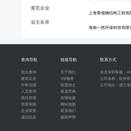
黄页企业
上海青领钢结构工程有
业主名录
海南一然环保科技有限
查询导航
链接导航
联系方式
组合查询
关于我们
会员专职客服：400-
建筑企业
VIP服务
公司名称：杭州筑
中标业绩
招贤纳士
公司地址：浙江省杭
人员查询
筑龙官网
项目经理
友情链接
资质等级
网站地图
企业荣誉
联系我们
诚信信息
版权声明