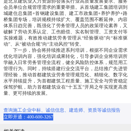
是北京建筑业人力资源协会落实行业高质量发展要求、服务
会员单位合规管理需求的重要举措。从首场建工集团培训到
城建住总集团+首钢建设集团、建工市政集团+养护养护+路
桥集团专场，培训规模持续扩大、覆盖范围不断延伸、内容
体系日趋完善，既强化了劳务管理人员的政策理论素养，又
破解了劳动关系认定、工伤赔偿、实名制管理、工资支付等
实操难题，有效推动建筑劳务管理从“经验驱动”向“标准驱
动”、从“被动合规”向“主动风控”转变。
下一步，协会将持续推进系列培训，根据不同企业需求
优化培训内容，强化培训成果转化，引导参训企业将培训所
学融入日常劳务管理全流程，健全风险防控体系，规范用工
管理行为。同时，持续搭建行业交流平台，总结推广先进管
理经验，推动首都建筑业劳务管理规范化、精细化、数字化
水平持续提升，为首都建筑工程质量、施工安全与劳资稳定
保驾护航，助力首都建筑业在“十五五”开局之年实现更高质
量、更可持续的发展。
查询施工企业中标、诚信信息、建造师、资质等诚信报告
立即开通：400-600-3267