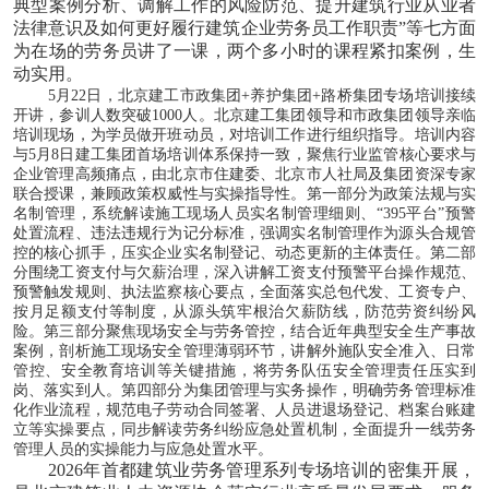
典型案例分析、调解工作的风险防范、提升建筑行业从业者
法律意识及如何更好履行建筑企业劳务员工作职责”等七方面
为在场的劳务员讲了一课，两个多小时的课程紧扣案例，生
动实用。
5月22日，北京建工市政集团+养护集团+路桥集团专场培训接续
开讲，参训人数突破1000人。北京建工集团领导和市政集团领导亲临
培训现场，为学员做开班动员，对培训工作进行组织指导。培训内容
与5月8日建工集团首场培训体系保持一致，聚焦行业监管核心要求与
企业管理高频痛点，由北京市住建委、北京市人社局及集团资深专家
联合授课，兼顾政策权威性与实操指导性。第一部分为政策法规与实
名制管理，系统解读施工现场人员实名制管理细则、“395平台”预警
处置流程、违法违规行为记分标准，强调实名制管理作为源头合规管
控的核心抓手，压实企业实名制登记、动态更新的主体责任。第二部
分围绕工资支付与欠薪治理，深入讲解工资支付预警平台操作规范、
预警触发规则、执法监察核心要点，全面落实总包代发、工资专户、
按月足额支付等制度，从源头筑牢根治欠薪防线，防范劳资纠纷风
险。第三部分聚焦现场安全与劳务管控，结合近年典型安全生产事故
案例，剖析施工现场安全管理薄弱环节，讲解外施队安全准入、日常
管控、安全教育培训等关键措施，将劳务队伍安全管理责任压实到
岗、落实到人。第四部分为集团管理与实务操作，明确劳务管理标准
化作业流程，规范电子劳动合同签署、人员进退场登记、档案台账建
立等实操要点，同步解读劳务纠纷应急处置机制，全面提升一线劳务
管理人员的实操能力与应急处置水平。
2026年首都建筑业劳务管理系列专场培训的密集开展，