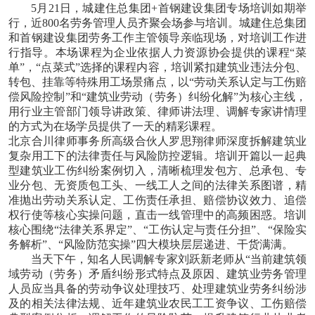
5月21日，城建住总集团+首钢建设集团专场培训如期举
行，近800名劳务管理人员齐聚会场参与培训。城建住总集团
和首钢建设集团劳务工作主管领导亲临现场，对培训工作进
行指导。本场课程为企业依据人力资源协会提供的课程“菜
单”，“点菜式”选择的课程内容，培训紧扣建筑业违法分包、
转包、挂靠等特殊用工场景痛点，以“劳动关系认定与工伤赔
偿风险控制”和“建筑业劳动（劳务）纠纷化解”为核心主线，
用行业主管部门领导讲政策、律师讲法理、调解专家讲情理
的方式为在场学员提供了一天的精彩课程。
北京合川律师事务所高级合伙人罗思翔律师深度拆解建筑业
复杂用工下的法律责任与风险防控逻辑。培训开篇以一起典
型建筑业工伤纠纷案例切入，清晰梳理发包方、总承包、专
业分包、无资质包工头、一线工人之间的法律关系图谱，精
准抛出劳动关系认定、工伤责任承担、赔偿协议效力、追偿
权行使等核心实操问题，直击一线管理中的高频困惑。培训
核心围绕“法律关系界定”、“工伤认定与责任分担”、“保险实
务解析”、“风险防范实操”四大模块层层递进、干货满满。
当天下午，知名人民调解专家刘跃新老师从“当前建筑领
域劳动（劳务）矛盾纠纷形式特点及原因、建筑业劳务管理
人员应当具备的劳动争议处理技巧、处理建筑业劳务纠纷涉
及的相关法律法规、近年建筑业农民工工资争议、工伤赔偿