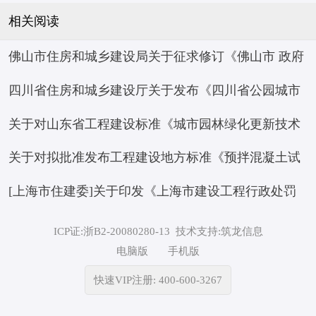
相关阅读
佛山市住房和城乡建设局关于征求修订《佛山市 政府
四川省住房和城乡建设厅关于发布《四川省公园城市
投资房屋市政工程项目标后履约评价 管理办法（试
关于对山东省工程建设标准《城市园林绿化更新技术
建设评价标准》等 10项四川省工程建设地方标准的通
行）》意见的函
关于对拟批准发布工程建设地方标准《预拌混凝土试
标准》征求意见的函
知
[上海市住建委]关于印发《上海市建设工程行政处罚
验与应用技术标准》进行公示的通知
裁量基准（2026年版）》的通知 沪建规范〔2026〕6
ICP证:浙B2-20080280-13
技术支持:筑龙信息
电脑版
手机版
号
快速VIP注册: 400-600-3267