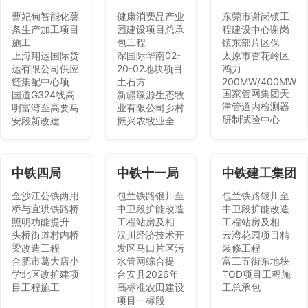
曹妃甸智能化薯
健康消费品产业
东莞市谢岗镇工
条生产加工项目
园建设项目总承
程建设中心谢岗
施工
包工程
镇东部片区保
上海翔运国际货
深国际华南02-
太原市杏花岭区
运有限公司供应
20-02地块项目
鸿力
链集配中心项
土石方
200MW/400MW
国家管网集团天
国道G324线高
新疆臻源生态牧
津管道内检测器
明富湾至高要马
业有限公司乡村
研制试验中心
安段新改建
振兴农牧业全
中铁四局
中铁十一局
中铁建工集团
金沙江公铁两用
包兰铁路银川至
包兰铁路银川至
桥与宜珙铁路桥
中卫段扩能改造
中卫段扩能改造
照明功能提升
工程站房及相
工程站房及相
头桥街道村内桥
汉川经济技术开
云湾花园项目精
梁改造工程
发区马口片区污
装修工程
合肥市葛大店小
水管网综合提
富工五街东地块
学北区改扩建项
台安县2026年
TOD项目工程施
目工程施工
高标准农田建设
工总承包
项目一标段