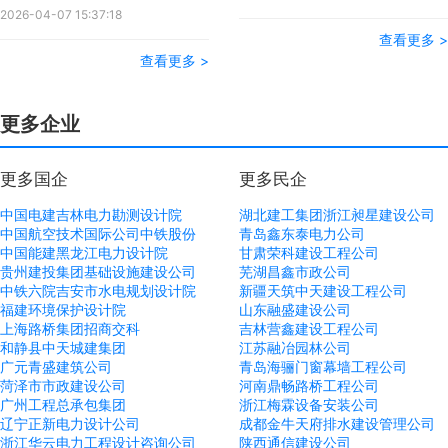
2026-04-07 15:37:18
查看更多 >
查看更多 >
更多企业
更多国企
更多民企
中国电建吉林电力勘测设计院
湖北建工集团
浙江昶星建设公司
中国航空技术国际公司
中铁股份
青岛鑫东泰电力公司
中国能建黑龙江电力设计院
甘肃荣科建设工程公司
贵州建投集团基础设施建设公司
芜湖昌鑫市政公司
中铁六院
吉安市水电规划设计院
新疆天筑中天建设工程公司
福建环境保护设计院
山东融盛建设公司
上海路桥集团
招商交科
吉林营鑫建设工程公司
和静县中天城建集团
江苏融冶园林公司
广元青盛建筑公司
青岛海骊门窗幕墙工程公司
菏泽市市政建设公司
河南鼎畅路桥工程公司
广州工程总承包集团
浙江梅霖设备安装公司
辽宁正新电力设计公司
成都金牛天府排水建设管理公司
浙江华云电力工程设计咨询公司
陕西通信建设公司