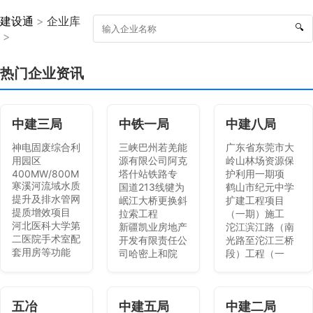
建设通
>
企业库
🔍
>
热门企业资讯
中建三局
中铁一局
中建八局
神电固废综合利
三峡巴州若羌能
广东省东莞市大
用园区
源有限公司阿克
岭山林场资源保
400MW/800M
塔什站铁路专
护利用一期项
寒溪河流域水质
国道213线犍为
鹤山市纪元中学
提升及排水管网
岷江大桥更换斜
扩建工程项目
提质增效项目
拉索工程
（一期）施工
河北医科大学第
新疆凯业房地产
沱江滨江路（南
二医院手术室配
开发有限责任公
光路至沱江三桥
套用房等功能
司哈密上和院
段）工程（一
五冶
中建五局
中建二局