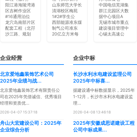
阳江港海陵湾港
山东师范大学长
中国电信芜湖集
区吉树作业区
清湖校区梅苑
群江北园区大数
#16通用泊位
1#2#学生公
据中心项目A
龙穴岛南部片区
西部能源准东煤
无锡市城市重点
配套工程（北孖
制气公司准东
建设项目管理中
沙三路、规划
20亿立方米每
心锡太高速公
企业经营
企业中标
北京爱地鑫装饰艺术公司
长沙水利水电建设监理公司
2025年业绩与战...
2025年中标喜...
北京爱地鑫装饰艺术有限责任公
据建设通中标数据显示，2025年
司在2025年凭借诚信、优秀项目
1-12月，长沙市水利水电建设监
经理和资质优...
理...
2026-04-07 15:37:18
2026-04-08 13:46:18
舟山大宏建设公司：2025年
2025年安徽成思诺建设工程
企业综合分析
公司中标成果...