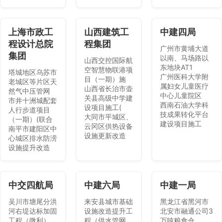
上海市政工
山西建筑工
中建四局
程设计总院
程集团
广州市黄埔大道
集团
以南、马场路以
山西交控国际航
东地块AT1
空智慧物联港项
塔城地区乌苏市
广州医科大学附
目（一期）施
老城区等片区天
属妇女儿童医疗
山西省长治市壶
然气中压管网
中心儿童院区
关县高级中学建
市井十洲城配套
西南石油大学科
设项目施工(
人行步道项目
技成果转化平台
大同市平城区、
（一期）(联合
建设项目施工
云冈区供热设备
南平市建阳区中
设施更新改造
心城区排水防涝
设施提升改造
中交四航局
中建六局
中建一局
吴川市塘尾分洪
来安县城市基础
黑龙江省黑河市
河右堤达标加固
设施改造提升工
北安市融通公司3
工程（微利）
程（供水管网
万吨粮食仓