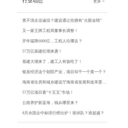
行业动态
更多 >
查不清企业诚信？建设通让你拥有“火眼金睛”
又一家王牌工程局董事长调整！
开年猛降6000亿，工程人往哪去？
57万亿基建狂潮来袭！
基建大潮来了，建工人有饭吃了！
银发经济这个朝阳产业，项目却干一个黄一个？
海南省住房和城乡建设厅海南省发展和改革委员会关于印发《关于进一步推进房屋建筑和市政工程招投标制度改革的若干措施（2025年版）》的通知
57万亿项目看“十五五”市场！
公路养护新蓝海，钱从哪里来？
8月央国企中标排行榜出炉！谁掉队？谁超越？