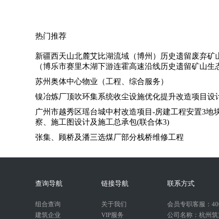
热门推荐
新疆西天山北麓艾比湖流域（博州）历史遗留废弃矿
（博乐市赛里木湖下游连霍高速沿线历史遗留矿山生
苏州奥体中心物业（工程、综合服务）
镍冶炼厂顶吹环集系统收尘设施优化提升改造项目设
广州市越秀区瑶台城中村改造项目-房建工程安置3地
察、施工图设计及施工总承包(联合体3)
张集、顾桥及潘三选煤厂部分栈桥维修工程
查询导航
链接导航
联系方式
组合查询
关于我们
会员专职客服：400-
建筑企业
VIP服务
公司名称：杭州筑