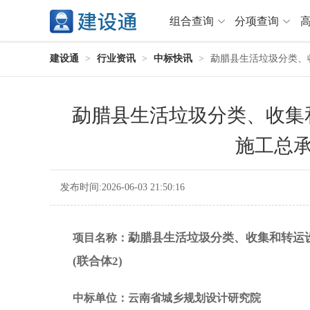
组合查询
分项查询
建设通
>
行业资讯
>
中标快讯
>
勐腊县生活垃圾分类、
分项查询（VIP）
勐腊县生活垃圾分类、收集
查企业
>
查业绩
>
查资质
>
查人员
>
施工总承
查荣誉
>
查诚信
>
项目经理
>
信用评价
>
发布时间:2026-06-03 21:50:16
招标信息
>
组合查询
>
行业 / 地区专查
勐腊县生活垃圾分类、收集和转运
项目名称：
(联合体2)
四库专查
>
公路库专查
>
省库业绩查询
>
水利库专查
>
中标单位：云南省城乡规划设计研究院
组合查询-广州
>
业绩专查-广州
>