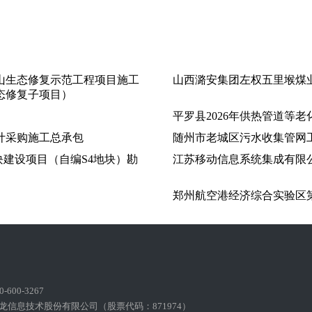
山生态修复示范工程项目施工
山西潞安集团左权五里堠煤
态修复子项目）
平罗县2026年供热管道等
计采购施工总承包
随州市老城区污水收集管网工
块建设项目（自编S4地块）勘
江苏移动信息系统集成有限公
郑州航空港经济综合实验区
600-3267
龙信息技术股份有限公司（股票代码：871974）