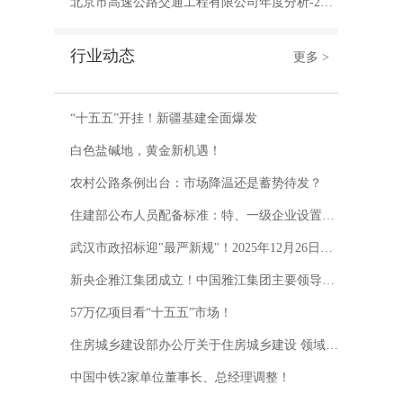
北京市高速公路交通工程有限公司年度分析-2025
行业动态
更多 >
“十五五”开挂！新疆基建全面爆发
白色盐碱地，黄金新机遇！
农村公路条例出台：市场降温还是蓄势待发？
住建部公布人员配备标准：特、一级企业设置专职安全总监！项目经理是第一责任人！
武汉市政招标迎"最严新规"！2025年12月26日起，围标串标将遭重拳打击
新央企雅江集团成立！中国雅江集团主要领导亮相
57万亿项目看“十五五”市场！
住房城乡建设部办公厅关于住房城乡建设 领域施工现场专业人员职业培训 有关事项的通知
中国中铁2家单位董事长、总经理调整！