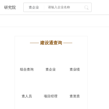
研究院
查企业
I标讯
标讯精选
>
智能订阅
>
建设通查询
建设通大数据研究院
研究报告
>
文章
>
组合查询
查企业
查业绩
PI接口
>
市场经营AI云平台
>
其他服务
查人员
项目经理
查资质
会员服务
>
数据导出服务
>
人脉服务
>
APP下载
>