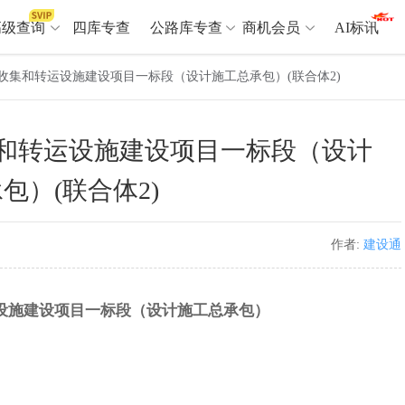
高级查询
四库专查
公路库专查
商机会员
AI标讯
收集和转运设施建设项目一标段（设计施工总承包）(联合体2)
高级查询（SVIP）
A
和转运设施建设项目一标段（设计
开标记录
>
项目经理带业绩荣誉证书
>
项目参数
>
项目经理投标记录
>
包）(联合体2)
下浮率
>
技术负责人/专职安全员C证
>
查业主
>
项目分类筛选
>
作者:
建设通
宏观经济
>
建企舆情
>
政策规划
>
招投标规则
>
A
设施建设项目一标段（设计施工总承包）
商机会员
业主专查
>
项目商机
>
拟建项目审批
>
专项债项目
>