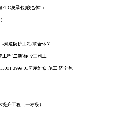
土地交易
>
省市重点项目
>
PC总承包(联合体1)
)
河道防护工程(联合体3)
工程(二期)标段三施工
001-3999-01房屋维修-施工-济宁包一
水提升工程（一标段）