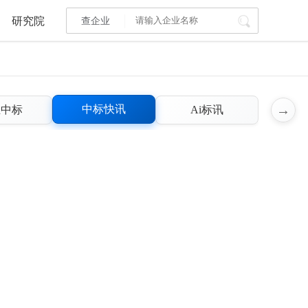
研究院
查企业
I标讯
→
中标快讯
业中标
Ai标讯
标讯精选
>
智能订阅
>
建设通大数据研究院
研究报告
>
文章
>
PI接口
>
市场经营AI云平台
>
其他服务
会员服务
>
数据导出服务
>
人脉服务
>
APP下载
>