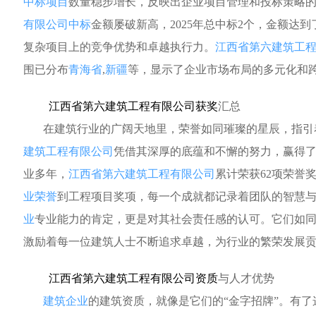
中标项目
数量稳步增长，反映出企业项目管理和投标策略
有限公司中标
金额屡破新高，2025年总中标2个，金额达到了
复杂项目上的竞争优势和卓越执行力。
江西省第六建筑工
围已分布
青海省
,
新疆
等，显示了企业市场布局的多元化和
江西省第六建筑工程有限公司获奖
汇总
在建筑行业的广阔天地里，荣誉如同璀璨的星辰，指引
建筑工程有限公司
凭借其深厚的底蕴和不懈的努力，赢得
业多年，
江西省第六建筑工程有限公司
累计荣获62项荣誉奖
业荣誉
到工程项目奖项，每一个成就都记录着团队的智慧
业
专业能力的肯定，更是对其社会责任感的认可。它们如
激励着每一位建筑人士不断追求卓越，为行业的繁荣发展
江西省第六建筑工程有限公司资质
与人才优势
建筑企业
的建筑资质，就像是它们的“金字招牌”。有了