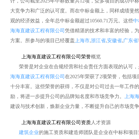
计，公司截至2025年中标数量共12项，众多项目的成功
大竞争力和广泛的认可度。而在中标金额上，同样成绩斐
观的经济效益，全年总中标金额超过10560.71万元。这些
中
海海直建设工程有限公司
凭借精湛的技术和丰富的经验，
方案。所参与的项目已经覆盖
上海市
,
浙江省
,
安徽省
,
广东省
上海海直建设工程有限公司荣誉
概览
荣誉是对企业在合规经营和社会责任方面表现的认可，
海海直建设工程有限公司
在2025年荣获了2项荣誉，包括
十分丰富。这些荣誉的获得，不仅是对公司过去一年工作
励，将进一步提升公司的品牌知名度和市场竞争力。
上海
建设与技术创新，焕新企业力量，不断提升自己的市场竞
上海海直建设工程有限公司资质
人才资源
建筑企业
的施工资质和建造师团队是企业在中标和项目